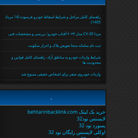
راهنمای کامل مراحل و شرایط اسقاط خودرو فرسوده (14 مرداد
1405)
مزدا CX-30 مدل ۲۰۲۴ آفتاب خودرو؛ بررسی و مشخصات فنی
ثبت نام سامانه سخا تعویض پلاک و احراز سکونت
شرایط واردات خودرو به مناطق آزاد، راهنمای کامل قوانین و
محدودیت ها
واردات خودروی صفر برای اشخاص حقیقی ممنوع شد
.
خرید بک لینک behtarinbacklink.com
لایسنس نود32
پسورد نود 32
اوکلی لایسنس رایگان نود 32