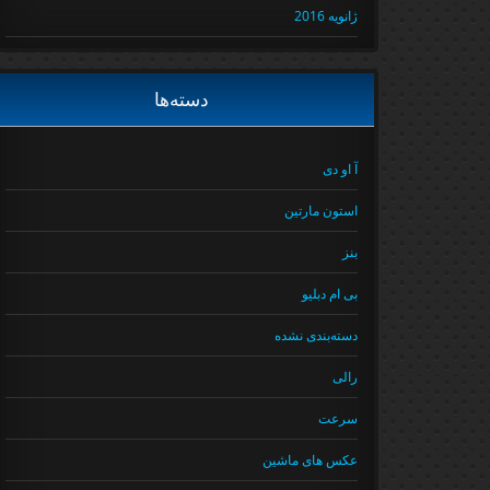
ژانویه 2016
دسته‌ها
آ او دی
استون مارتین
بنز
بی ام دبلیو
دسته‌بندی نشده
رالی
سرعت
عکس های ماشین