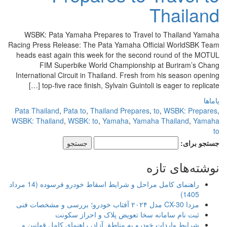
Thailand
WSBK: Pata Yamaha Prepares to Travel to Thailand Yamaha
Racing Press Release: The Pata Yamaha Official WorldSBK Team
heads east again this week for the second round of the MOTUL
FIM Superbike World Championship at Buriram’s Chang
International Circuit in Thailand. Fresh from his season opening
top-five race finish, Sylvain Guintoli is eager to replicate […]
یاماها
Pata Thailand
,
Pata to
,
Thailand Prepares
,
to
,
WSBK: Prepares
,
WSBK: Thailand
,
WSBK: to
,
Yamaha
,
Yamaha Thailand
,
Yamaha
to
جستجو برای:
نوشته‌های تازه
راهنمای کامل مراحل و شرایط اسقاط خودرو فرسوده (14 مرداد
1405)
مزدا CX-30 مدل ۲۰۲۴ آفتاب خودرو؛ بررسی و مشخصات فنی
ثبت نام سامانه سخا تعویض پلاک و احراز سکونت
شرایط واردات خودرو به مناطق آزاد، راهنمای کامل قوانین و