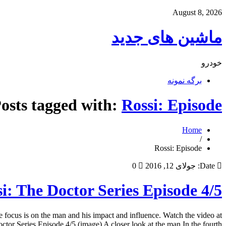
August 8, 2026
ماشین های جدید
خودرو
برگه نمونه
osts tagged with:
Rossi: Episode
Home
/
Rossi: Episode
Date:
جولای 12, 2016
0
i: The Doctor Series Episode 4/5
e focus is on the man and his impact and influence. Watch the video at
r Series Episode 4/5 (image) A closer look at the man In the fourth […]