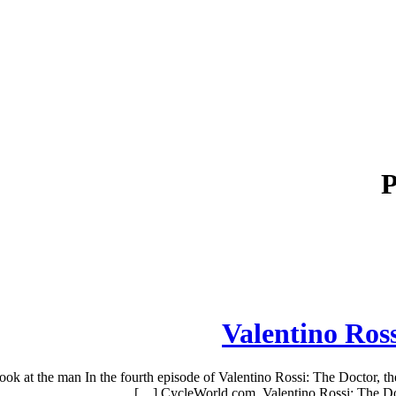
P
Valentino Ross
ook at the man In the fourth episode of Valentino Rossi: The Doctor, th
CycleWorld.com. Valentino Rossi: The Docto