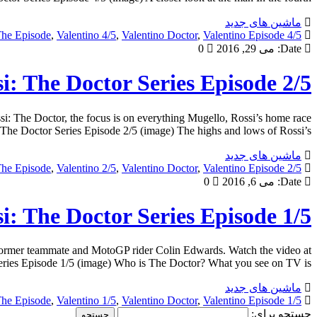
ماشین های جدید
he Episode
,
Valentino 4/5
,
Valentino Doctor
,
Valentino Episode
4/5 Doctor
Date:
می 29, 2016
0
i: The Doctor Series Episode 2/5
si: The Doctor, the focus is on everything Mugello, Rossi’s home race
he Doctor Series Episode 2/5 (image) The highs and lows of Rossi’s […]
ماشین های جدید
he Episode
,
Valentino 2/5
,
Valentino Doctor
,
Valentino Episode
2/5 Doctor
Date:
می 6, 2016
0
i: The Doctor Series Episode 1/5
s former teammate and MotoGP rider Colin Edwards. Watch the video at
ies Episode 1/5 (image) Who is The Doctor? What you see on TV is […]
ماشین های جدید
he Episode
,
Valentino 1/5
,
Valentino Doctor
,
Valentino Episode
1/5 Doctor
جستجو برای: