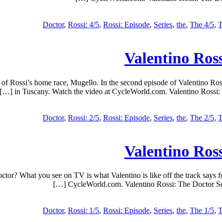
,
Rossi: 4/5
,
Rossi: Episode
,
Series
,
the
,
The 4/5
,
T
Valentino Ross
of Rossi’s home race, Mugello. In the second episode of Valentino Ros
in Tuscany. Watch the video at CycleWorld.com. Valentino Rossi: T
,
Rossi: 2/5
,
Rossi: Episode
,
Series
,
the
,
The 2/5
,
T
Valentino Ross
ctor? What you see on TV is what Valentino is like off the track say
CycleWorld.com. Valentino Rossi: The Doctor Ser
,
Rossi: 1/5
,
Rossi: Episode
,
Series
,
the
,
The 1/5
,
T