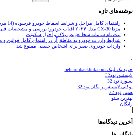
نوشته‌های تازه
راهنمای کامل مراحل و شرایط اسقاط خودرو فرسوده (14 مرداد 1405)
مزدا CX-30 مدل ۲۰۲۴ آفتاب خودرو؛ بررسی و مشخصات فنی
ثبت نام سامانه سخا تعویض پلاک و احراز سکونت
شرایط واردات خودرو به مناطق آزاد، راهنمای کامل قوانین و 
واردات خودروی صفر برای اشخاص حقیقی ممنوع شد
.
خرید بک لینک behtarinbacklink.com
لایسنس نود32
پسورد نود 32
اوکلی لایسنس رایگان نود 32
همیار نود 32
بهترین سئو
رایگان
آخرین دیدگاه‌ها
بایگانی‌ها