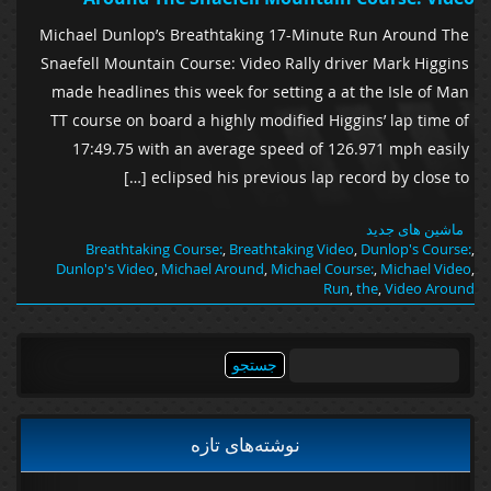
Michael Dunlop’s Breathtaking 17-Minute Run Around The
Snaefell Mountain Course: Video Rally driver Mark Higgins
made headlines this week for setting a at the Isle of Man
TT course on board a highly modified Higgins’ lap time of
17:49.75 with an average speed of 126.971 mph easily
eclipsed his previous lap record by close to […]
ماشین های جدید
Breathtaking Course:
,
Breathtaking Video
,
Dunlop's Course:
,
Dunlop's Video
,
Michael Around
,
Michael Course:
,
Michael Video
,
Run
,
the
,
Video Around
جستجو
برای:
نوشته‌های تازه