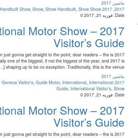
ماشین 2017
Handbuilt Show
,
Show
,
Show Handbuilt
,
Show Show
2017 Handbuilt
,
2017
Date:
فوریه 21, 2017
0
rnational Motor Show –
Visitor’s Guide
’m just gonna get straight to the point, dear readers – the is
y one of the biggest, if not the biggest of the year, and 2017 is
shaping up to be no exception. Traditionally, this is the venue […]
ماشین 2017
,
Geneva Visitor's
,
Guide Motor
,
International
,
International
2017 Guide
Guide
,
International Visitor's
,
Show
Date:
فوریه 21, 2017
0
rnational Motor Show –
Visitor’s Guide
’m just gonna get straight to the point, dear readers – the is