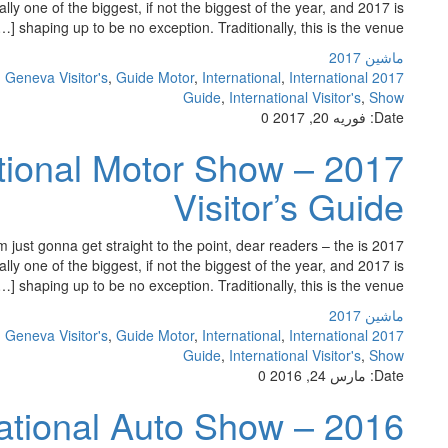
y one of the biggest, if not the biggest of the year, and 2017 is
shaping up to be no exception. Traditionally, this is the venue […]
ماشین 2017
,
Geneva Visitor's
,
Guide Motor
,
International
,
International
2017 Guide
Guide
,
International Visitor's
,
Show
Date:
فوریه 20, 2017
0
rnational Motor Show –
Visitor’s Guide
’m just gonna get straight to the point, dear readers – the is
y one of the biggest, if not the biggest of the year, and 2017 is
shaping up to be no exception. Traditionally, this is the venue […]
ماشین 2017
,
Geneva Visitor's
,
Guide Motor
,
International
,
International
2017 Guide
Guide
,
International Visitor's
,
Show
Date:
مارس 24, 2016
0
ernational Auto Show –