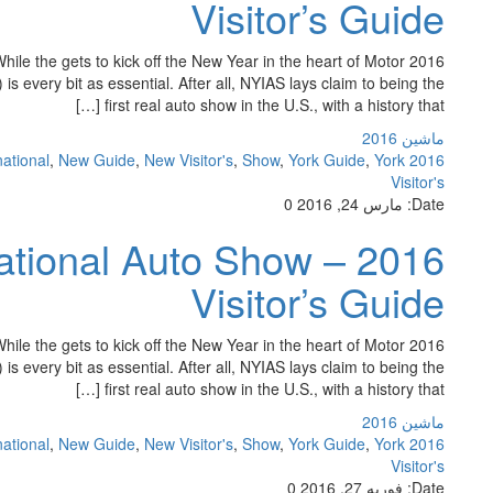
Visitor’s Guide
 While the gets to kick off the New Year in the heart of Motor
s every bit as essential. After all, NYIAS lays claim to being the
first real auto show in the U.S., with a history that […]
ماشین 2016
national
,
New Guide
,
New Visitor's
,
Show
,
York Guide
,
York
2016 Auto
Visitor's
Date:
مارس 24, 2016
0
ernational Auto Show –
Visitor’s Guide
 While the gets to kick off the New Year in the heart of Motor
s every bit as essential. After all, NYIAS lays claim to being the
first real auto show in the U.S., with a history that […]
ماشین 2016
national
,
New Guide
,
New Visitor's
,
Show
,
York Guide
,
York
2016 Auto
Visitor's
Date:
فوریه 27, 2016
0