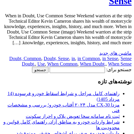
Sense
When in Doubt, Use Common Sense Weekend warriors at the strip
Technical Editor Kevin Cameron shares his wealth of motorcycle
knowledge, experiences, insights, history, and much more. When in
Doubt, Use Common Sense (image) Weekend warriors at the strip
Technical Editor Kevin Cameron shares his wealth of motorcycle
knowledge, experiences, insights, history, and much more. […]
ماشین های جدید
Doubt, Common
,
Doubt, Sense
,
in
,
in Common
,
in Sense
,
Sense
Doubt,
,
Use
,
When Common
,
When Doubt,
,
When Sense
جستجو برای:
نوشته‌های تازه
راهنمای کامل مراحل و شرایط اسقاط خودرو فرسوده (14
مرداد 1405)
مزدا CX-30 مدل ۲۰۲۴ آفتاب خودرو؛ بررسی و مشخصات
فنی
ثبت نام سامانه سخا تعویض پلاک و احراز سکونت
شرایط واردات خودرو به مناطق آزاد، راهنمای کامل قوانین و
محدودیت ها
واردات خودروی صفر برای اشخاص حقیقی ممنوع شد