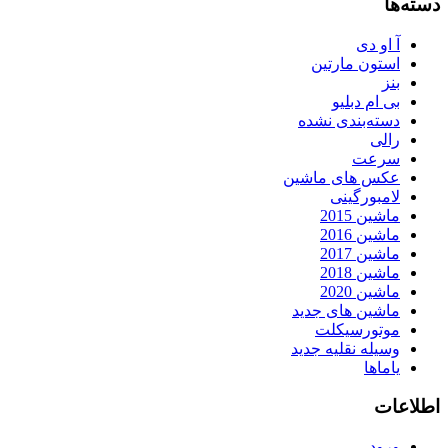
دسته‌ها
آ او دی
استون مارتین
بنز
بی ام دبلیو
دسته‌بندی نشده
رالی
سرعت
عکس های ماشین
لامبورگینی
ماشین 2015
ماشین 2016
ماشین 2017
ماشین 2018
ماشین 2020
ماشین های جدید
موتورسیکلت
وسیله نقلیه جدید
یاماها
اطلاعات
ورود