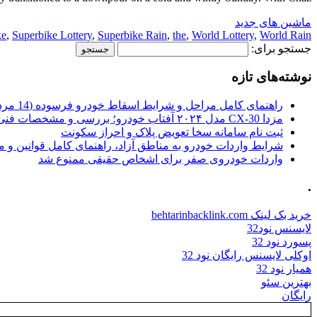
ماشین های جدید
ke
,
Superbike Lottery
,
Superbike Rain
,
the
,
World Lottery
,
World Rain
جستجو برای:
نوشته‌های تازه
راهنمای کامل مراحل و شرایط اسقاط خودرو فرسوده (14 مرداد 1405)
مزدا CX-30 مدل ۲۰۲۴ آفتاب خودرو؛ بررسی و مشخصات فنی
ثبت نام سامانه سخا تعویض پلاک و احراز سکونت
شرایط واردات خودرو به مناطق آزاد، راهنمای کامل قوانین و 
واردات خودروی صفر برای اشخاص حقیقی ممنوع شد
.
خرید بک لینک behtarinbacklink.com
لایسنس نود32
پسورد نود 32
اوکلی لایسنس رایگان نود 32
همیار نود 32
بهترین سئو
رایگان