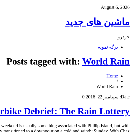
August 6, 2026
ماشین های جدید
خودرو
برگه نمونه
Posts tagged with:
World Rain
Home
/
World Rain
Date:
سپتامبر 22, 2016
0
rbike Debrief: The Rain Lottery
weekend is usually something associated with Phillip Island, but with
ransitioned to a downpour on a cold and windy Sunday. With Chaz […]