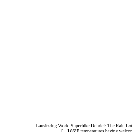
Lausitzring World Superbike Debrief: The Rain Lott
86°F temperatures having welcom