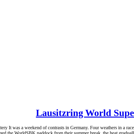
Lausitzring World Supe
ery It was a weekend of contrasts in Germany. Four weathers in a race 
ed the WorldSBK paddock from their summer break, the heat gradually t