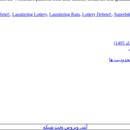
brief:
,
Lausitzring Lottery
,
Lausitzring Rain
,
Lottery Debrief:
,
Superbi
محدودیت ها
آنتی ویروس تحت شبکه