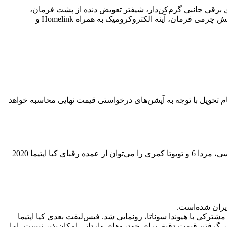
نه‌های برقی جانبی گرم‌کن‌دار، شیفتر تعویض دنده از پشت فرمان،
سان‌روف پانوراما، کروز کنترل تطبیقی، دوربین عقب، سیستم روشن شدن خودرو بدون کلید، تهویه هوای جداگانه برای سرنشینان جلو، پوشش چرمی فرمان، آینه الکتروکرومیک به همراه Homelink و
است، در حال‌حاضر کیا اپتیما 2020 با قیمت 29370 دلار پیش‌فروش می‌شود. هنگام تحویل با توجه به آپشن‌های درخواستی قیمت نهایی محاسبه خواهد
می‌توان گفت با توجه به امکانات و کلاس متوسط این سدان قدرتمند، از لحاظ قدرت، فنی و امکانات، نیسان آلتیما، هوندا آکورد، سوبارو لگاسی، مزدا 6 و تویوتا کمری را می‌توان از عمده رقبای کیا اپتیما 2020
سیاری داشت. تا این‌که سال 2015 چهارمین نسل این خودرو با پلتفرم مشترکی با هیوندا سوناتا، رونمایی شد. فیس‌لیفت بعدی کیا اپتیما
ن، در نظر گرفتن قیمت دقیق برای خودروهای وارداتی امکان‌پذیر نیست، اما