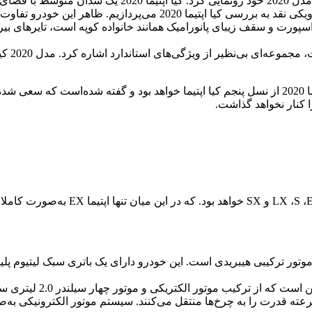
چشم‌پوشی کنند. پس از بررسی خودرو کیا اسپورتیج 2019، این بار در ویکی 
پورت و سقف زیبای پانورامیک همانند خانواده کوپه است، تایرهای بیرون
در مورد
این خودرو با چهار چرخ متحرک یا “آل ویل درایو” تولید خواهد شد. اپتیما 2020 از نسل پنجم کیا اپت
 کنار نخواهد گذاشت.
ه قدرت را به چرخ‌ها منتقل می‌کنند. سیستم موتور الکترونیکی به‌صور