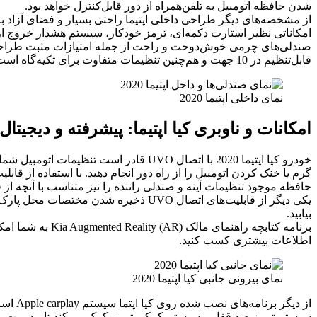
شدن حافظه اتومبیل به تلفن‌همراه از دور قابل‌کنترل خواهد بود.
از مشخصه‌های دیگر طراحی داخلی اپتیما راحتی بسیار و فضای آزاد
امکاناتی نظیر استارت دکمه‌ای، ترمز خودکار، سیستم هشدار خروج از 
قابل‌تنظیم در 10 جهت و هم‌چنین تنظیمات متفاوت برای تکیه‌گاه است. صندلی‌ها تماما دارای سیستم گرم‌کن و سیستم تهویه هستند.
نمای داخلی اپتیما 2020
امکانات و ناوبری کیا اپتیما: پیشرفته و دیجیتال
حافظه موجود تنظیمات آینه و صندلی راننده را نیز متناسب با آنچه از قب
یکی دیگر از قابلیت‌های اتصال UVO ذخی
بیابید.
برنامه کتابچه ر
اطلاعات بیشتری کسب کنید.
نمای بیرونی جانبی کیا اپتیما 2020
از دیگر برنامه‌های نصب شده روی کیا اپتما سیستم Apple carplay است که به شما امکان می‌دهد با استفاده از فرمان صوتی به ارسال تکست یا پخش موسیقی یا ارتباط با مخاطبانتان را داشته‌باشید.
سیستم ترمز ضد قفل و سیستم کمکی ترمز کمک می‌کند تا مدیریت بهت