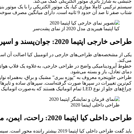
جنبشی به شارژ باتری موتور الکتریکی کمک می‌کند.
سیستم ترکیبی کاملا موازی کیا، یک موتور الکتریکی را با یک موتور بنز
شتاب صفر تا صد آن حدود 9 ثانیه است. دارای میانگین مصرف سوخت ترکیبی 7.9 لیتر در صد کیلومتر می‌باشد و حجم باک آن در حدود 70 لیتر است.
کیا اپتیما هیبریدی مدل 2020 از نمای پشت‌سر
طراحی خارجی اپتیما 2020: جوان‌پسند و اسپرت
یکی از مشخصه‌های طراحی‌های خارجی در اتومبیل کیا اصالت آن است
می‌کند.
خطوط آیرودینامیکی واضح در طراحی خارجی، به‌علاوه یک فلاپ هوای 
دمای تعادل، باز و بسته می‌شود.
طراحی جلو‌پنجره معروف به “پوزه ببری” مشبک و براق، به‌همراه نوار کرومی 
کم‌ترین تغییرات در سپرها صورت گرفته‌است. سپرهای ساده و تایرهای بزرگ از مشخصه‌های ه
چراغ‌های جلو از نوع LED تمام اتوماتیک هستند که به‌صورت اتوماتیک با توجه به نیاز راننده در جاده نور را تنظیم می‌کنند.
طراحی داخلی اپیتما 2020
طراحی داخلی کیا اپتیما 2020: راحت، ایمن، مدرن
باید گفت طراحی داخلی کیا اپتیما 019