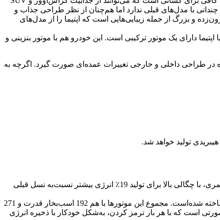
کمپانی معروف کره‌ای، در اوایل سال جدید شمسی از خودروی اپتیما مدل 2020 خود رونمایی کرد. کیا اپتیما 2020 یک سدان متوسط با فضای کافی برای کسانی است که می‌توانند از جذابیت کراس‌اوور و SUV
نقد به بررسی کیا اپتیما 2020 می‌پردازیم. ظاهر این خودرو تفاوت چندانی با مدل‌های قبلی ندارد اما هم‌چنان از نظر طراحی جذاب و
‌زده و بزرگ از جمله زیبایی‌هایی است که اپتیما را از مدل‌های
 Kia Optima می‌توان به سواری دل‌چسب، فضای داخلی راحت، مجموعه‌ای بی‌نظیر از ویژگی‌های استاندارد اشاره کرد. مدل 2020 کیا اپتیما دارای یک موتور ترکیبی است. این خودرو هم با موتور بنزینی و
یما خواهد بود و گفته‌ شده‌است که سعی شده در طراحی داخلی و خارجی تغییرات عمده‌ای صورت گیرد. اگرچه به
کیا اپیتما دارای یک موتور 2 لیتری با گیربکس 6 سرعته اتوماتیک و یک موتور ترکیبی هیبریدی است. این خودرو دارای یک باتری سبک لیتیوم پلیمری، با چگالی بالا برای تولید 19٪ انرژی بیشتر نسبت‌به نسل قبلی
مدل Kia Optima Hybrid 2020 یک سدان متوسط با ظرفیت 5 سرنشین است که از ترکیب موتور الکتریکی و موتور چهار سیلندر 2.0 لیتری ساخته شده‌است. مجموع این موتورها با هم 192 اسب‌بخار قدرت و 271
تی‌ است که با هر بار ترمز کردن، به‌شکل خودکار با ذخیره انرژی