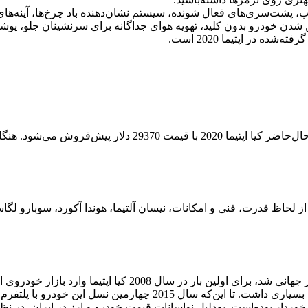
)، سنسور عقب، پشت‌سری‌های فعال شونده، سیستم نشان‌دهنده باد چرخ‌ها، آی
از آن‌جایی‌که کیا اپتیما مدل 2020 هنوز به تولید انبوه نرسیده‌
در سال 2011 اپتیما اولین تجربه هیبریدی خود را تولید کرد که موفقیت ب
تقبال خوبی برخوردار بوده‌است. به‌دلیل نواسانات قیمت خودرو و ارز در ایرا