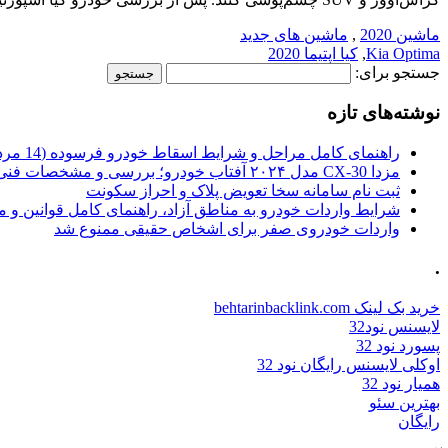
ماشین 2020
,
ماشین های جدید
Kia Optima
,
کیا اپتیما 2020
جستجو برای:
نوشته‌های تازه
راهنمای کامل مراحل و شرایط اسقاط خودرو فرسوده (14 مرداد 1405)
مزدا CX-30 مدل ۲۰۲۴ آفتاب خودرو؛ بررسی و مشخصات فنی
ثبت نام سامانه سخا تعویض پلاک و احراز سکونت
شرایط واردات خودرو به مناطق آزاد، راهنمای کامل قوانین و 
واردات خودروی صفر برای اشخاص حقیقی ممنوع شد
.
خرید بک لینک behtarinbacklink.com
لایسنس نود32
پسورد نود 32
اوکلی لایسنس رایگان نود 32
همیار نود 32
بهترین سئو
رایگان