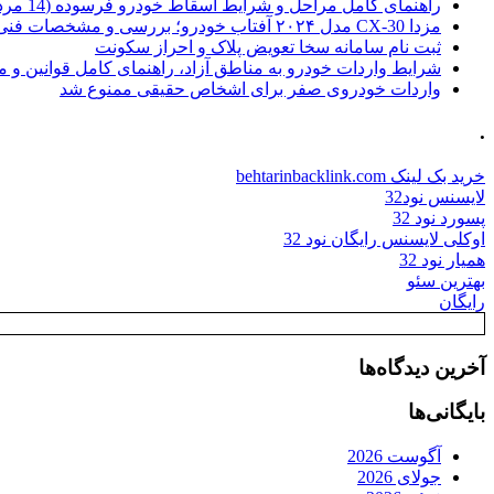
راهنمای کامل مراحل و شرایط اسقاط خودرو فرسوده (14 مرداد 1405)
مزدا CX-30 مدل ۲۰۲۴ آفتاب خودرو؛ بررسی و مشخصات فنی
ثبت نام سامانه سخا تعویض پلاک و احراز سکونت
شرایط واردات خودرو به مناطق آزاد، راهنمای کامل قوانین و 
واردات خودروی صفر برای اشخاص حقیقی ممنوع شد
.
خرید بک لینک behtarinbacklink.com
لایسنس نود32
پسورد نود 32
اوکلی لایسنس رایگان نود 32
همیار نود 32
بهترین سئو
رایگان
آخرین دیدگاه‌ها
بایگانی‌ها
آگوست 2026
جولای 2026