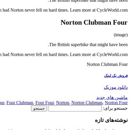
The British superbike that might have been.
 had Norton never fell on hard times. Learn more at CycleWorld.com.
Norton Clubman Four
(image)
The British superbike that might have been.
 had Norton never fell on hard times. Learn more at CycleWorld.com.
Norton Clubman Four
فروش بک لینک
دانلود موزیک
ماشین های جدید
ur
,
Four Clubman
,
Four Four
,
Norton
,
Norton Clubman
,
Norton Four
جستجو برای:
نوشته‌های تازه