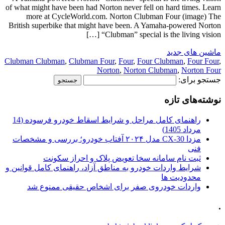
of what might have been had Norton never fell on hard times. Learn
more at CycleWorld.com. Norton Clubman Four (image) The
British superbike that might have been. A Yamaha-powered Norton
“Clubman” special is the living vision […]
ماشین های جدید
Clubman Clubman
,
Clubman Four
,
Four
,
Four Clubman
,
Four Four
,
Norton
,
Norton Clubman
,
Norton Four
جستجو برای:
نوشته‌های تازه
راهنمای کامل مراحل و شرایط اسقاط خودرو فرسوده (14
مرداد 1405)
مزدا CX-30 مدل ۲۰۲۴ آفتاب خودرو؛ بررسی و مشخصات
فنی
ثبت نام سامانه سخا تعویض پلاک و احراز سکونت
شرایط واردات خودرو به مناطق آزاد، راهنمای کامل قوانین و
محدودیت ها
واردات خودروی صفر برای اشخاص حقیقی ممنوع شد
.