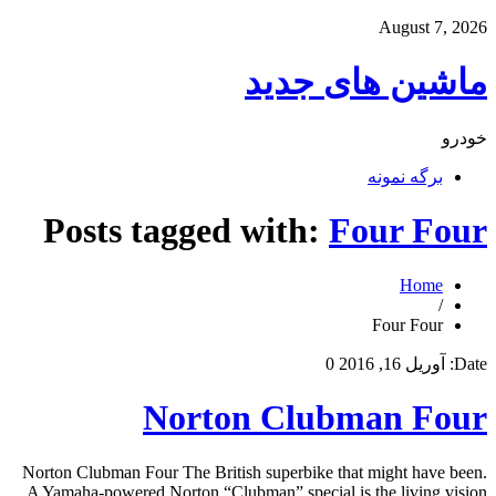
August 7, 2026
ماشین های جدید
خودرو
برگه نمونه
Posts tagged with:
Four Four
Home
/
Four Four
Date:
آوریل 16, 2016
0
Norton Clubman Four
Norton Clubman Four The British superbike that might have been.
A Yamaha-powered Norton “Clubman” special is the living vision