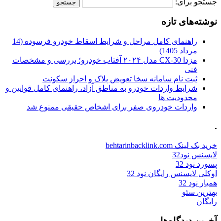
جستجو برای:
نوشته‌های تازه
راهنمای کامل مراحل و شرایط اسقاط خودرو فرسوده (14
مرداد 1405)
مزدا CX-30 مدل ۲۰۲۴ آفتاب خودرو؛ بررسی و مشخصات
فنی
ثبت نام سامانه سخا تعویض پلاک و احراز سکونت
شرایط واردات خودرو به مناطق آزاد، راهنمای کامل قوانین و
محدودیت ها
واردات خودروی صفر برای اشخاص حقیقی ممنوع شد
.
خرید بک لینک behtarinbacklink.com
لایسنس نود32
پسورد نود 32
اوکلی لایسنس رایگان نود 32
همیار نود 32
بهترین سئو
رایگان
آخرین دیدگاه‌ها