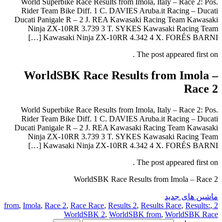
World Superbike Race Results from Imola, Italy – Race 2: Pos.
Rider Team Bike Diff. 1 C. DAVIES Aruba.it Racing – Ducati
Ducati Panigale R – 2 J. REA Kawasaki Racing Team Kawasaki
Ninja ZX-10RR 3.739 3 T. SYKES Kawasaki Racing Team
Kawasaki Ninja ZX-10RR 4.342 4 X. FORÉS BARNI […]
The post appeared first on .
WorldSBK Race Results from Imola –
Race 2
World Superbike Race Results from Imola, Italy – Race 2: Pos.
Rider Team Bike Diff. 1 C. DAVIES Aruba.it Racing – Ducati
Ducati Panigale R – 2 J. REA Kawasaki Racing Team Kawasaki
Ninja ZX-10RR 3.739 3 T. SYKES Kawasaki Racing Team
Kawasaki Ninja ZX-10RR 4.342 4 X. FORÉS BARNI […]
The post appeared first on .
WorldSBK Race Results from Imola – Race 2
ماشین های جدید
,
Imola
,
Race 2
,
Race Race
,
Results 2
,
Results Race
,
Results:
,
2 from
WorldSBK 2
,
WorldSBK from
,
WorldSBK Race