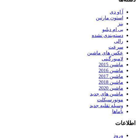
آ او دی
استون مارتین
بنز
بی ام دبلیو
دسته‌بندی نشده
رالی
سرعت
عکس های ماشین
لامبورگینی
ماشین 2015
ماشین 2016
ماشین 2017
ماشین 2018
ماشین 2020
ماشین های جدید
موتورسیکلت
وسیله نقلیه جدید
یاماها
اطلاعات
ورود