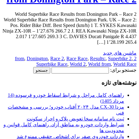
World Superbike Race Results from Donington Park – Race 2
World Superbike Race Results from Donington Park. UK – Race 2:
Pos. Rider Bike Diff. Best Speed (km/h) 1 T. SYKES Kawasaki
Ninja ZX-10R – 1’27.676 266.7 2 J. REA Kawasaki Ninja ZX-10R
2.017 1’27.605 269.3 3 C. DAVIES Ducati Panigale R 4.437
1’28.199 265.4 […]
ماشین های جدید
,
Donington
,
Race 2
,
Race Race
,
Results:
,
Superbike 2
,
2 from
Superbike Race
,
World 2
,
World from
,
World Race
جستجو برای:
نوشته‌های تازه
راهنمای کامل مراحل و شرایط اسقاط خودرو فرسوده (14
مرداد 1405)
مزدا CX-30 مدل ۲۰۲۴ آفتاب خودرو؛ بررسی و مشخصات
فنی
ثبت نام سامانه سخا تعویض پلاک و احراز سکونت
شرایط واردات خودرو به مناطق آزاد، راهنمای کامل قوانین و
محدودیت ها
واردات خودروی صفر برای اشخاص حقیقی ممنوع شد