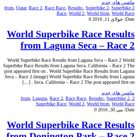
ماشین های جدید
,
Qatar
,
Race 2
,
Race Race
,
Results:
,
Superbike 2
,
Superbike
2 from
Race
,
World 2
,
World from
,
World Race
Date:
جولای 11, 2016
0
World Superbike Race Results
from Laguna Seca – Race 2
World Superbike Race Results from Laguna Seca – Race 2 World
Superbike Race Results from Laguna Seca. California – Race 2 The
post appeared first on . World Superbike Race Results from Laguna
Seca – Race 2 (image) World Superbike Race Results from Laguna
Seca. California – Race 2 The post appeared first on . […]
ماشین های جدید
,
Laguna
,
Race 2
,
Race Race
,
Results:
,
Superbike 2
,
2 from
Superbike Race
,
World 2
,
World from
,
World Race
Date:
می 30, 2016
0
World Superbike Race Results
from Donington Park – Race 2