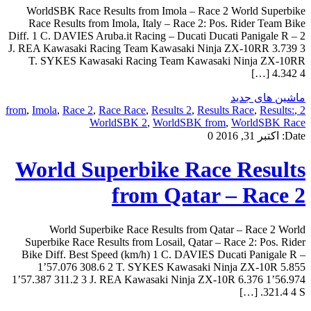
WorldSBK Race Results from Imola – Race 2 World Superbike
Race Results from Imola, Italy – Race 2: Pos. Rider Team Bike
Diff. 1 C. DAVIES Aruba.it Racing – Ducati Ducati Panigale R – 2
J. REA Kawasaki Racing Team Kawasaki Ninja ZX-10RR 3.739 3
T. SYKES Kawasaki Racing Team Kawasaki Ninja ZX-10RR
4.342 4 […]
ماشین های جدید
,
Imola
,
Race 2
,
Race Race
,
Results 2
,
Results Race
,
Results:
,
2 from
WorldSBK 2
,
WorldSBK from
,
WorldSBK Race
Date:
اکتبر 31, 2016
0
World Superbike Race Results
from Qatar – Race 2
World Superbike Race Results from Qatar – Race 2 World
Superbike Race Results from Losail, Qatar – Race 2: Pos. Rider
Bike Diff. Best Speed (km/h) 1 C. DAVIES Ducati Panigale R –
1’57.076 308.6 2 T. SYKES Kawasaki Ninja ZX-10R 5.855
1’57.387 311.2 3 J. REA Kawasaki Ninja ZX-10R 6.376 1’56.974
321.4 4 S. […]