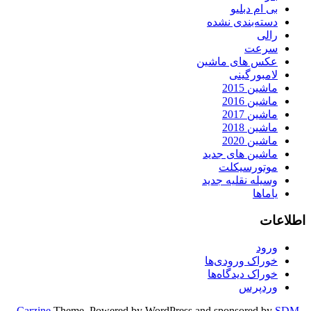
بی ام دبلیو
دسته‌بندی نشده
رالی
سرعت
عکس های ماشین
لامبورگینی
ماشین 2015
ماشین 2016
ماشین 2017
ماشین 2018
ماشین 2020
ماشین های جدید
موتورسیکلت
وسیله نقلیه جدید
یاماها
اطلاعات
ورود
خوراک ورودی‌ها
خوراک دیدگاه‌ها
وردپرس
Carzine
Theme, Powered by WordPress and sponsored by
SDM -