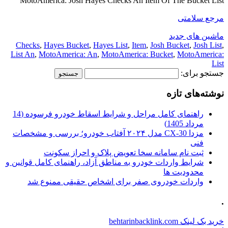
MotoAmerica: Josh Hayes Checks An Item Of The Bucket List
مرجع سلامتی
ماشین های جدید
Checks
,
Hayes Bucket
,
Hayes List
,
Item
,
Josh Bucket
,
Josh List
,
List An
,
MotoAmerica: An
,
MotoAmerica: Bucket
,
MotoAmerica:
List
جستجو برای:
نوشته‌های تازه
راهنمای کامل مراحل و شرایط اسقاط خودرو فرسوده (14
مرداد 1405)
مزدا CX-30 مدل ۲۰۲۴ آفتاب خودرو؛ بررسی و مشخصات
فنی
ثبت نام سامانه سخا تعویض پلاک و احراز سکونت
شرایط واردات خودرو به مناطق آزاد، راهنمای کامل قوانین و
محدودیت ها
واردات خودروی صفر برای اشخاص حقیقی ممنوع شد
.
خرید بک لینک behtarinbacklink.com