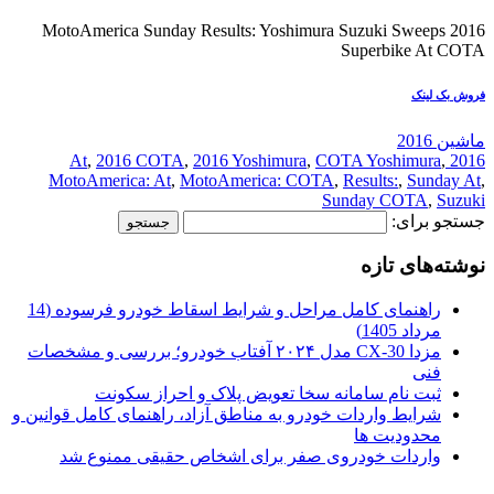
2016 MotoAmerica Sunday Results: Yoshimura Suzuki Sweeps
Superbike At COTA
فروش بک لینک
ماشین 2016
,
2016 COTA
,
2016 Yoshimura
,
COTA Yoshimura
,
2016 At
MotoAmerica: At
,
MotoAmerica: COTA
,
Results:
,
Sunday At
,
Sunday COTA
,
Suzuki
جستجو برای:
نوشته‌های تازه
راهنمای کامل مراحل و شرایط اسقاط خودرو فرسوده (14
مرداد 1405)
مزدا CX-30 مدل ۲۰۲۴ آفتاب خودرو؛ بررسی و مشخصات
فنی
ثبت نام سامانه سخا تعویض پلاک و احراز سکونت
شرایط واردات خودرو به مناطق آزاد، راهنمای کامل قوانین و
محدودیت ها
واردات خودروی صفر برای اشخاص حقیقی ممنوع شد