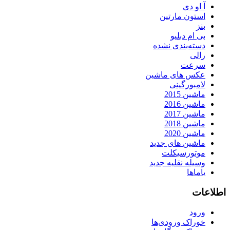
آ او دی
استون مارتین
بنز
بی ام دبلیو
دسته‌بندی نشده
رالی
سرعت
عکس های ماشین
لامبورگینی
ماشین 2015
ماشین 2016
ماشین 2017
ماشین 2018
ماشین 2020
ماشین های جدید
موتورسیکلت
وسیله نقلیه جدید
یاماها
اطلاعات
ورود
خوراک ورودی‌ها