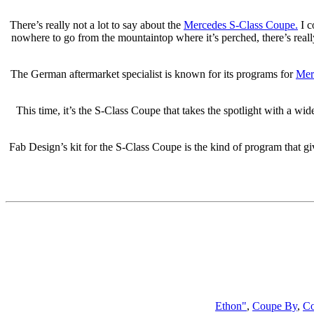
There’s really not a lot to say about the
Mercedes S-Class Coupe.
I c
nowhere to go from the mountaintop where it’s perched, there’s real
The German aftermarket specialist is known for its programs for
Mer
This time, it’s the S-Class Coupe that takes the spotlight with a w
Fab Design’s kit for the S-Class Coupe is the kind of program that 
,
Coupe By
,
Co