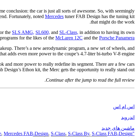
 same conclusion: the car is just all sorts of awesome. So, with seemingly
gend. Fortunately, noted
Mercedes
tuner FAB Design has the tuning kit
that might do the work.
for the
SLS AMG,
SL600,
and
SL-Class,
in addition to having its own
programs for the likes of the
McLaren 12C
and the
Porsche Panamera.
ll makeup. There’s a new aerodynamic program, a new set of wheels, and
that adds even more power to the coupe’s 4.7-liter bi-turbo V-8 engine.
k and more power to really redefine its segment. There are a few cars
 Design’s Ethon kit, the Merc gets the opportunity to really stand out.
Continue after the jump to read the full review.
اس ام اس
اندروید
ماشین های جدید
e
,
Mercedes FAB-Design
,
S-Class
,
S-Class By
,
S-Class FAB-Design
"Ethon"