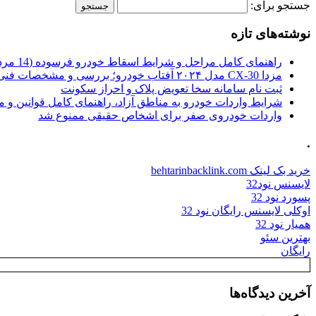
جستجو برای:
نوشته‌های تازه
راهنمای کامل مراحل و شرایط اسقاط خودرو فرسوده (14 مرداد 1405)
مزدا CX-30 مدل ۲۰۲۴ آفتاب خودرو؛ بررسی و مشخصات فنی
ثبت نام سامانه سخا تعویض پلاک و احراز سکونت
شرایط واردات خودرو به مناطق آزاد، راهنمای کامل قوانین و 
واردات خودروی صفر برای اشخاص حقیقی ممنوع شد
.
خرید بک لینک behtarinbacklink.com
لایسنس نود32
پسورد نود 32
اوکلی لایسنس رایگان نود 32
همیار نود 32
بهترین سئو
رایگان
آخرین دیدگاه‌ها