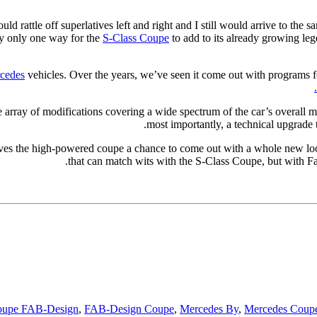
ould rattle off superlatives left and right and I still would arrive to the
ly only one way for the
S-Class Coupe
to add to its already growing le
cedes
vehicles. Over the years, we’ve seen it come out with programs 
ide array of modifications covering a wide spectrum of the car’s overa
most importantly, a technical upgrade 
gives the high-powered coupe a chance to come out with a whole new loo
that can match wits with the S-Class Coupe, but with Fab
upe FAB-Design
,
FAB-Design Coupe
,
Mercedes By
,
Mercedes Coup