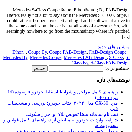
Mercedes S-Class Coupe &quot;Ethon&quot; By FAB-Design
There’s really not a lot to say about the Mercedes S-Class Coupe. I
could rattle off superlatives left and right and I still would arrive to
the same conclusion: the car is just all sorts of awesome. So, with
seemingly nowhere to go from the mountaintop where it’s perched,
[…]
ماشین های جدید
,
Coupe By
,
Coupe FAB-Design
,
FAB-Design Coupe
,
"Ethon"
Mercedes By
,
Mercedes Coupe
,
Mercedes FAB-Design
,
S-Class
,
S-
Class By
,
S-Class FAB-Design
جستجو برای:
نوشته‌های تازه
راهنمای کامل مراحل و شرایط اسقاط خودرو فرسوده (14
مرداد 1405)
مزدا CX-30 مدل ۲۰۲۴ آفتاب خودرو؛ بررسی و مشخصات
فنی
ثبت نام سامانه سخا تعویض پلاک و احراز سکونت
شرایط واردات خودرو به مناطق آزاد، راهنمای کامل قوانین و
محدودیت ها
واردات خودروی صفر برای اشخاص حقیقی ممنوع شد