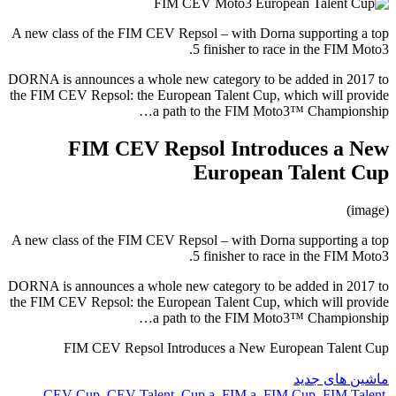
A new class of the FIM CEV Repsol – with Dorna supporting a top
5 finisher to race in the FIM Moto3.
DORNA is announces a whole new category to be added in 2017 to
the FIM CEV Repsol: the European Talent Cup, which will provide
a path to the FIM Moto3™ Championship…
FIM CEV Repsol Introduces a New
European Talent Cup
(image)
A new class of the FIM CEV Repsol – with Dorna supporting a top
5 finisher to race in the FIM Moto3.
DORNA is announces a whole new category to be added in 2017 to
the FIM CEV Repsol: the European Talent Cup, which will provide
a path to the FIM Moto3™ Championship…
FIM CEV Repsol Introduces a New European Talent Cup
ماشین های جدید
CEV Cup
,
CEV Talent
,
Cup a
,
FIM a
,
FIM Cup
,
FIM Talent
,