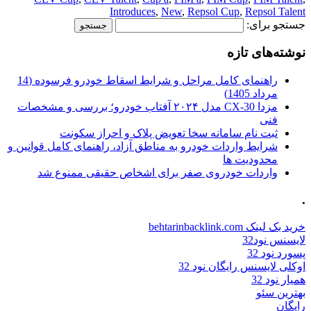
Introduces
,
New
,
Repsol Cup
,
Repsol Talent
جستجو برای:
نوشته‌های تازه
راهنمای کامل مراحل و شرایط اسقاط خودرو فرسوده (14
مرداد 1405)
مزدا CX-30 مدل ۲۰۲۴ آفتاب خودرو؛ بررسی و مشخصات
فنی
ثبت نام سامانه سخا تعویض پلاک و احراز سکونت
شرایط واردات خودرو به مناطق آزاد، راهنمای کامل قوانین و
محدودیت ها
واردات خودروی صفر برای اشخاص حقیقی ممنوع شد
.
خرید بک لینک behtarinbacklink.com
لایسنس نود32
پسورد نود 32
اوکلی لایسنس رایگان نود 32
همیار نود 32
بهترین سئو
رایگان