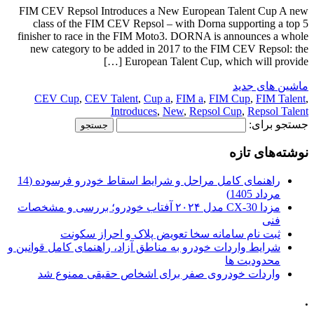
FIM CEV Repsol Introduces a New European Talent Cup A new
class of the FIM CEV Repsol – with Dorna supporting a top 5
finisher to race in the FIM Moto3. DORNA is announces a whole
new category to be added in 2017 to the FIM CEV Repsol: the
European Talent Cup, which will provide […]
ماشین های جدید
CEV Cup
,
CEV Talent
,
Cup a
,
FIM a
,
FIM Cup
,
FIM Talent
,
Introduces
,
New
,
Repsol Cup
,
Repsol Talent
جستجو برای:
نوشته‌های تازه
راهنمای کامل مراحل و شرایط اسقاط خودرو فرسوده (14
مرداد 1405)
مزدا CX-30 مدل ۲۰۲۴ آفتاب خودرو؛ بررسی و مشخصات
فنی
ثبت نام سامانه سخا تعویض پلاک و احراز سکونت
شرایط واردات خودرو به مناطق آزاد، راهنمای کامل قوانین و
محدودیت ها
واردات خودروی صفر برای اشخاص حقیقی ممنوع شد
.