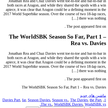
Jonathan Rea and Chaz Davies went toe-to-toe and bar-to-bar in
both races at Aragon, and while they shared the spoils with a win
apiece, it was clear that Aragon could be a defining moment in the
2017 World Superbike season. Over the course of two 18-lap races,
there was nothing […]
The post appeared first on .
The WorldSBK Season So Far, Part 1 –
Rea vs. Davies
Jonathan Rea and Chaz Davies went toe-to-toe and bar-to-bar in
both races at Aragon, and while they shared the spoils with a win
apiece, it was clear that Aragon could be a defining moment in the
2017 World Superbike season. Over the course of two 18-lap races,
there was nothing […]
The post appeared first on .
The WorldSBK Season So Far, Part 1 – Rea vs. Davies
ماشین های جدید
Davies Part
,
far
,
Season Davies
,
Season vs.
,
The Davies
,
the Part
,
,
1
The vs.
,
WorldSBK Davies
,
WorldSBK vs.