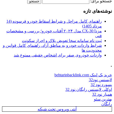
جستجو برای:
نوشته‌های تازه
راهنمای کامل مراحل و شرایط اسقاط خودرو فرسوده (14
مرداد 1405)
مزدا CX-30 مدل ۲۰۲۴ آفتاب خودرو؛ بررسی و مشخصات
فنی
ثبت نام سامانه سخا تعویض پلاک و احراز سکونت
شرایط واردات خودرو به مناطق آزاد، راهنمای کامل قوانین و
محدودیت ها
واردات خودروی صفر برای اشخاص حقیقی ممنوع شد
.
خرید بک لینک behtarinbacklink.com
لایسنس نود32
پسورد نود 32
اوکلی لایسنس رایگان نود 32
همیار نود 32
بهترین سئو
رایگان
آنتی ویروس تحت شبکه