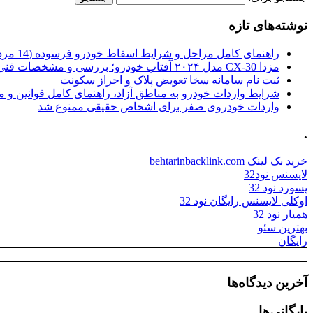
نوشته‌های تازه
راهنمای کامل مراحل و شرایط اسقاط خودرو فرسوده (14 مرداد 1405)
مزدا CX-30 مدل ۲۰۲۴ آفتاب خودرو؛ بررسی و مشخصات فنی
ثبت نام سامانه سخا تعویض پلاک و احراز سکونت
شرایط واردات خودرو به مناطق آزاد، راهنمای کامل قوانین و 
واردات خودروی صفر برای اشخاص حقیقی ممنوع شد
.
خرید بک لینک behtarinbacklink.com
لایسنس نود32
پسورد نود 32
اوکلی لایسنس رایگان نود 32
همیار نود 32
بهترین سئو
رایگان
آخرین دیدگاه‌ها
بایگانی‌ها