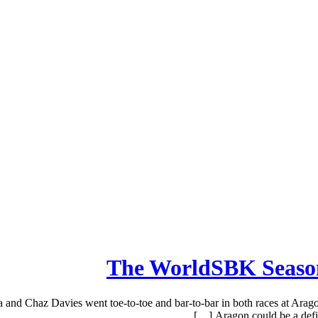
The WorldSBK Season 
d Chaz Davies went toe-to-toe and bar-to-bar in both races at Aragon, 
Aragon could be a defi