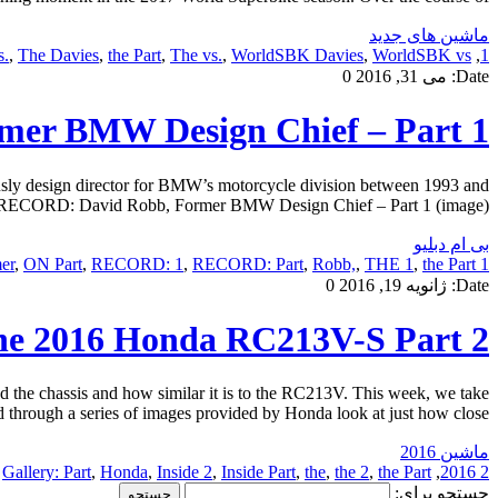
ماشین های جدید
s.
,
The Davies
,
the Part
,
The vs.
,
WorldSBK Davies
,
WorldSBK vs.
,
1
Date:
می 31, 2016
0
r BMW Design Chief – Part 1
 design director for BMW’s motorcycle division between 1993 and
RECORD: David Robb, Former BMW Design Chief – Part 1 (image) […]
بی ام دبلیو
er
,
ON Part
,
RECORD: 1
,
RECORD: Part
,
Robb,
,
THE 1
,
the Part
1 Former
Date:
ژانویه 19, 2016
0
 the 2016 Honda RC213V-S Part 2
the chassis and how similar it is to the RC213V. This week, we take
d through a series of images provided by Honda look at just how close […]
ماشین 2016
,
Gallery: Part
,
Honda
,
Inside 2
,
Inside Part
,
the
,
the 2
,
the Part
,
2 2016
جستجو برای: