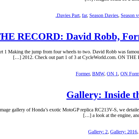
Davies Part
,
far
,
Season Davies
,
Season v
HE RECORD: David Robb, Forme
aking the jump from four wheels to two. David Robb was famously
2012. Check out part 1 of 3 at CycleWorld.com. ON THE 
,
BMW
,
ON 1
,
ON Form
Gallery: Inside
mage gallery of Honda’s exotic MotoGP replica RC213V-S, we detailed 
a look at the engine, an
Gallery: 2
,
Gallery: 2016