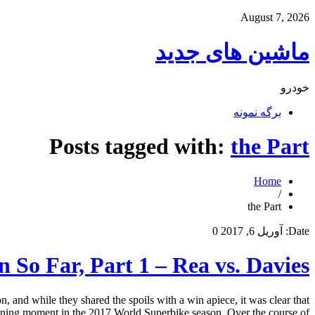
August 7, 2026
ماشین های جدید
خودرو
برگه نمونه
Posts tagged with:
the Part
Home
/
the Part
Date:
آوریل 6, 2017
0
So Far, Part 1 – Rea vs. Davies
and while they shared the spoils with a win apiece, it was clear that
ning moment in the 2017 World Superbike season. Over the course of […]