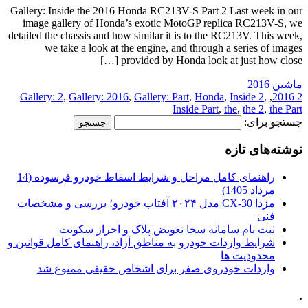
Gallery: Inside the 2016 Honda RC213V-S Part 2 Last week in our
image gallery of Honda’s exotic MotoGP replica RC213V-S, we
detailed the chassis and how similar it is to the RC213V. This week,
we take a look at the engine, and through a series of images
provided by Honda look at just how close […]
ماشین 2016
Gallery: 2
,
Gallery: 2016
,
Gallery: Part
,
Honda
,
Inside 2
,
,
2 2016
Inside Part
,
the
,
the 2
,
the Part
جستجو برای:
نوشته‌های تازه
راهنمای کامل مراحل و شرایط اسقاط خودرو فرسوده (14
مرداد 1405)
مزدا CX-30 مدل ۲۰۲۴ آفتاب خودرو؛ بررسی و مشخصات
فنی
ثبت نام سامانه سخا تعویض پلاک و احراز سکونت
شرایط واردات خودرو به مناطق آزاد، راهنمای کامل قوانین و
محدودیت ها
واردات خودروی صفر برای اشخاص حقیقی ممنوع شد
.