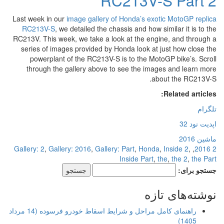
RC213V-S Part 2
Last week in our
image gallery of Honda’s exotic MotoGP replica
RC213V-S
, we detailed the chassis and how similar it is to the
RC213V. This week, we take a look at the engine, and through a
series of images provided by Honda look at just how close the
powerplant of the RC213V-S is to the MotoGP bike’s. Scroll
through the gallery above to see the images and learn more
about the RC213V-S.
Related articles:
تلگرام
اپدیت نود 32
ماشین 2016
Gallery: 2
,
Gallery: 2016
,
Gallery: Part
,
Honda
,
Inside 2
,
,
2 2016
Inside Part
,
the
,
the 2
,
the Part
جستجو برای:
نوشته‌های تازه
راهنمای کامل مراحل و شرایط اسقاط خودرو فرسوده (14 مرداد
1405)