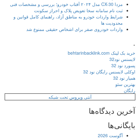
مزدا CX-30 مدل ۲۰۲۴ آفتاب خودرو؛ بررسی و مشخصات فنی
ثبت نام سامانه سخا تعویض پلاک و احراز سکونت
شرایط واردات خودرو به مناطق آزاد، راهنمای کامل قوانین و
محدودیت ها
واردات خودروی صفر برای اشخاص حقیقی ممنوع شد
.
خرید بک لینک behtarinbacklink.com
لایسنس نود32
پسورد نود 32
اوکلی لایسنس رایگان نود 32
همیار نود 32
بهترین سئو
رایگان
آنتی ویروس تحت شبکه
آخرین دیدگاه‌ها
بایگانی‌ها
آگوست 2026