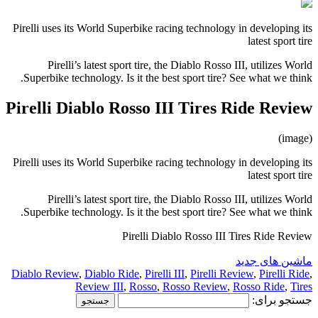
Pirelli uses its World Superbike racing technology in developing its
latest sport tire
Pirelli’s latest sport tire, the Diablo Rosso III, utilizes World
Superbike technology. Is it the best sport tire? See what we think.
Pirelli Diablo Rosso III Tires Ride Review
(image)
Pirelli uses its World Superbike racing technology in developing its
latest sport tire
Pirelli’s latest sport tire, the Diablo Rosso III, utilizes World
Superbike technology. Is it the best sport tire? See what we think.
Pirelli Diablo Rosso III Tires Ride Review
ماشین های جدید
Diablo Review
,
Diablo Ride
,
Pirelli III
,
Pirelli Review
,
Pirelli Ride
,
Review III
,
Rosso
,
Rosso Review
,
Rosso Ride
,
Tires
جستجو برای: