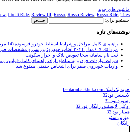
ماشین های جدید
iew
,
Pirelli Ride
,
Review III
,
Rosso
,
Rosso Review
,
Rosso Ride
,
Tires
جستجو برای:
نوشته‌های تازه
راهنمای کامل مراحل و شرایط اسقاط خودرو فرسوده (14 مرداد 1405)
مزدا CX-30 مدل ۲۰۲۴ آفتاب خودرو؛ بررسی و مشخصات فنی
ثبت نام سامانه سخا تعویض پلاک و احراز سکونت
شرایط واردات خودرو به مناطق آزاد، راهنمای کامل قوانین و 
واردات خودروی صفر برای اشخاص حقیقی ممنوع شد
.
خرید بک لینک behtarinbacklink.com
لایسنس نود32
پسورد نود 32
اوکلی لایسنس رایگان نود 32
همیار نود 32
بهترین سئو
رایگان