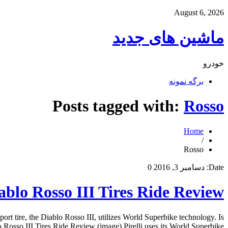
August 6, 2026
ماشین های جدید
خودرو
برگه نمونه
Posts tagged with:
Rosso
Home
/
Rosso
Date:
دسامبر 3, 2016
0
iablo Rosso III Tires Ride Review
 sport tire, the Diablo Rosso III, utilizes World Superbike technology. Is
o Rosso III Tires Ride Review (image) Pirelli uses its World Superbike […]