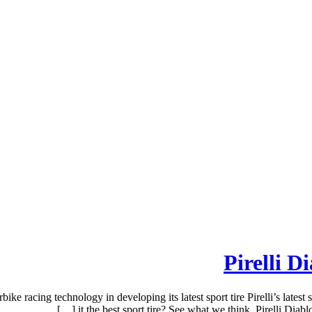
Pirelli D
ike racing technology in developing its latest sport tire Pirelli’s latest
it the best sport tire? See what we think. Pirelli Diabl