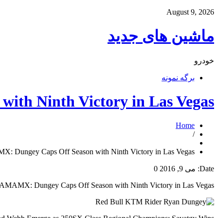
August 9, 2026
ماشین های جدید
خودرو
برگه نمونه
th Ninth Victory in Las Vegas
Home
/
: Dungey Caps Off Season with Ninth Victory in Las Vegas
Date:
می 9, 2016
0
AMAMX: Dungey Caps Off Season with Ninth Victory in Las Vegas