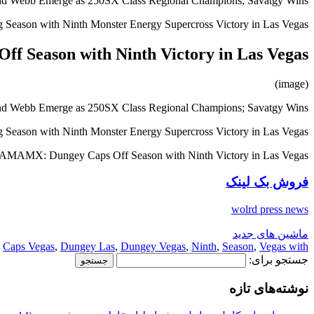
nd Webb Emerge as 250SX Class Regional Champions; Savatgy Wins
ason with Ninth Monster Energy Supercross Victory in Las Vegas…
 Season with Ninth Victory in Las Vegas
(image)
nd Webb Emerge as 250SX Class Regional Champions; Savatgy Wins
ason with Ninth Monster Energy Supercross Victory in Las Vegas…
AMAMX: Dungey Caps Off Season with Ninth Victory in Las Vegas
فروش بک لینک
wolrd press news
ماشین های جدید
,
Caps Vegas
,
Dungey Las
,
Dungey Vegas
,
Ninth
,
Season
,
Vegas with
جستجو برای:
نوشته‌های تازه