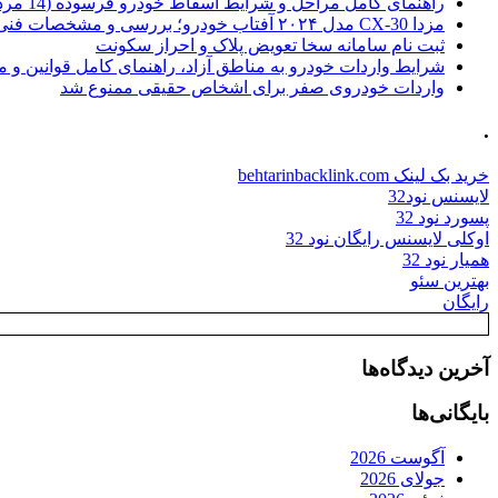
راهنمای کامل مراحل و شرایط اسقاط خودرو فرسوده (14 مرداد 1405)
مزدا CX-30 مدل ۲۰۲۴ آفتاب خودرو؛ بررسی و مشخصات فنی
ثبت نام سامانه سخا تعویض پلاک و احراز سکونت
شرایط واردات خودرو به مناطق آزاد، راهنمای کامل قوانین و 
واردات خودروی صفر برای اشخاص حقیقی ممنوع شد
.
خرید بک لینک behtarinbacklink.com
لایسنس نود32
پسورد نود 32
اوکلی لایسنس رایگان نود 32
همیار نود 32
بهترین سئو
رایگان
آخرین دیدگاه‌ها
بایگانی‌ها
آگوست 2026
جولای 2026