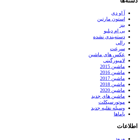
دسته‌ها
آ او دی
استون مارتین
بنز
بی ام دبلیو
دسته‌بندی نشده
رالی
سرعت
عکس های ماشین
لامبورگینی
ماشین 2015
ماشین 2016
ماشین 2017
ماشین 2018
ماشین 2020
ماشین های جدید
موتورسیکلت
وسیله نقلیه جدید
یاماها
اطلاعات
ورود