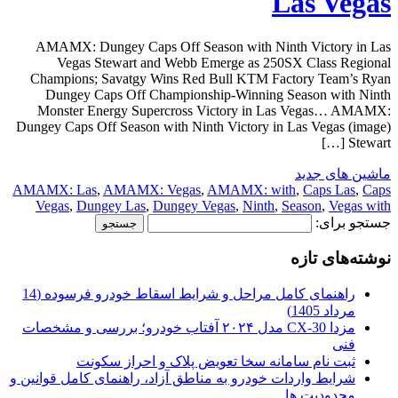
Las Vegas
AMAMX: Dungey Caps Off Season with Ninth Victory in Las
Vegas Stewart and Webb Emerge as 250SX Class Regional
Champions; Savatgy Wins Red Bull KTM Factory Team’s Ryan
Dungey Caps Off Championship-Winning Season with Ninth
Monster Energy Supercross Victory in Las Vegas… AMAMX:
Dungey Caps Off Season with Ninth Victory in Las Vegas (image)
Stewart […]
ماشین های جدید
AMAMX: Las
,
AMAMX: Vegas
,
AMAMX: with
,
Caps Las
,
Caps
Vegas
,
Dungey Las
,
Dungey Vegas
,
Ninth
,
Season
,
Vegas with
جستجو برای:
نوشته‌های تازه
راهنمای کامل مراحل و شرایط اسقاط خودرو فرسوده (14
مرداد 1405)
مزدا CX-30 مدل ۲۰۲۴ آفتاب خودرو؛ بررسی و مشخصات
فنی
ثبت نام سامانه سخا تعویض پلاک و احراز سکونت
شرایط واردات خودرو به مناطق آزاد، راهنمای کامل قوانین و
محدودیت ها