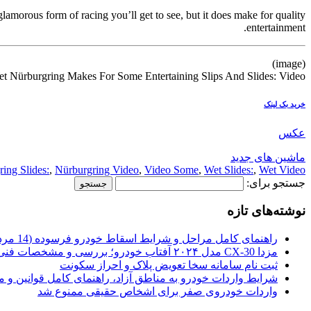
glamorous form of racing you’ll get to see, but it does make for quality
entertainment.
(image)
t Nürburgring Makes For Some Entertaining Slips And Slides: Video
خرید بک لینک
عکس
ماشین های جدید
ing Slides:
,
Nürburgring Video
,
Video Some
,
Wet Slides:
,
Wet Video
جستجو برای:
نوشته‌های تازه
راهنمای کامل مراحل و شرایط اسقاط خودرو فرسوده (14 مرداد 1405)
مزدا CX-30 مدل ۲۰۲۴ آفتاب خودرو؛ بررسی و مشخصات فنی
ثبت نام سامانه سخا تعویض پلاک و احراز سکونت
شرایط واردات خودرو به مناطق آزاد، راهنمای کامل قوانین و 
واردات خودروی صفر برای اشخاص حقیقی ممنوع شد