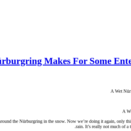
rburgring Makes For Some Entert
A Wet Nürb
A We
around the Nürburgring in the snow. Now we’re doing it again, only th
rain. It’s really not much of 