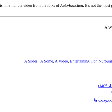
his nine-minute video from the folks of
AutoAddiction.
It’s not the most 
A We
A Slides:
,
A Some
,
A Video
,
Entertaining
,
For
,
Nürburgr
محدودیت ها