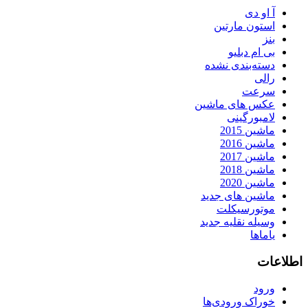
آ او دی
استون مارتین
بنز
بی ام دبلیو
دسته‌بندی نشده
رالی
سرعت
عکس های ماشین
لامبورگینی
ماشین 2015
ماشین 2016
ماشین 2017
ماشین 2018
ماشین 2020
ماشین های جدید
موتورسیکلت
وسیله نقلیه جدید
یاماها
اطلاعات
ورود
خوراک ورودی‌ها