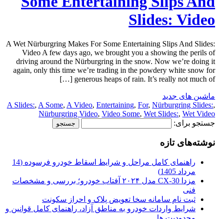
Some Entertaining Slips And
Slides: Video
A Wet Nürburgring Makes For Some Entertaining Slips And Slides:
Video A few days ago, we brought you a showing the perils of
driving around the Nürburgring in the snow. Now we’re doing it
again, only this time we’re trading in the powdery white snow for
generous heaps of rain. It’s really not much of […]
ماشین های جدید
A Slides:
,
A Some
,
A Video
,
Entertaining
,
For
,
Nürburgring Slides:
,
Nürburgring Video
,
Video Some
,
Wet Slides:
,
Wet Video
جستجو برای:
نوشته‌های تازه
راهنمای کامل مراحل و شرایط اسقاط خودرو فرسوده (14
مرداد 1405)
مزدا CX-30 مدل ۲۰۲۴ آفتاب خودرو؛ بررسی و مشخصات
فنی
ثبت نام سامانه سخا تعویض پلاک و احراز سکونت
شرایط واردات خودرو به مناطق آزاد، راهنمای کامل قوانین و
محدودیت ها