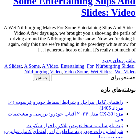
Some Entertaining Slips And
Slides: Video
A Wet Nürburgring Makes For Some Entertaining Slips And Slides:
Video A few days ago, we brought you a showing the perils of
driving around the Nürburgring in the snow. Now we’re doing it
again, only this time we’re trading in the powdery white snow for
generous heaps of rain. It’s really not much of […]
ماشین های جدید
A Slides:
,
A Some
,
A Video
,
Entertaining
,
For
,
Nürburgring Slides:
,
Nürburgring Video
,
Video Some
,
Wet Slides:
,
Wet Video
جستجو برای:
نوشته‌های تازه
راهنمای کامل مراحل و شرایط اسقاط خودرو فرسوده (14
مرداد 1405)
مزدا CX-30 مدل ۲۰۲۴ آفتاب خودرو؛ بررسی و مشخصات
فنی
ثبت نام سامانه سخا تعویض پلاک و احراز سکونت
شرایط واردات خودرو به مناطق آزاد، راهنمای کامل قوانین و
محدودیت ها