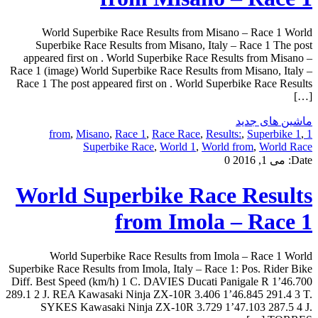
World Superbike Race Results from Misano – Race 1 World
Superbike Race Results from Misano, Italy – Race 1 The post
appeared first on . World Superbike Race Results from Misano –
Race 1 (image) World Superbike Race Results from Misano, Italy –
Race 1 The post appeared first on . World Superbike Race Results
[…]
ماشین های جدید
,
Misano
,
Race 1
,
Race Race
,
Results:
,
Superbike 1
,
1 from
Superbike Race
,
World 1
,
World from
,
World Race
Date:
می 1, 2016
0
World Superbike Race Results
from Imola – Race 1
World Superbike Race Results from Imola – Race 1 World
Superbike Race Results from Imola, Italy – Race 1: Pos. Rider Bike
Diff. Best Speed (km/h) 1 C. DAVIES Ducati Panigale R 1’46.700
289.1 2 J. REA Kawasaki Ninja ZX-10R 3.406 1’46.845 291.4 3 T.
SYKES Kawasaki Ninja ZX-10R 3.729 1’47.103 287.5 4 J.