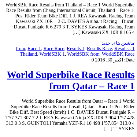
WorldSBK Race Results from Thailand – Race 1 World Superbike
Race Results from Chang International Circuit, Thailand – Race 1:
Pos. Rider Team Bike Diff. 1 J. REA Kawasaki Racing Team
Kawasaki ZX-10R – 2 C. DAVIES Aruba.it Racing – Ducati
Ducati Panigale R 6.279 3 T. SYKES Kawasaki Racing Team
Kawasaki ZX-10R 8.165 4 […]
ماشین های جدید
,
Race 1
,
Race Race
,
Results 1
,
Results Race
,
Results:
,
1 from
Thailand
,
WorldSBK 1
,
WorldSBK from
,
WorldSBK Race
Date:
اکتبر 30, 2016
0
World Superbike Race Results
from Qatar – Race 1
World Superbike Race Results from Qatar – Race 1 World
Superbike Race Results from Losail, Qatar – Race 1: Pos. Rider
Bike Diff. Best Speed (km/h) 1 C. DAVIES Ducati Panigale R –
1’57.371 307.7 2 J. REA Kawasaki Ninja ZX-10R 3.904 1’57.478
313.0 3 S. GUINTOLI Yamaha YZF-R1 10.498 1’57.854 313.0 4
T. SYKES […]