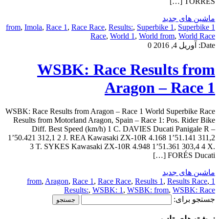
TORRES […]
ماشین های جدید
,
Imola
,
Race 1
,
Race Race
,
Results:
,
Superbike 1
,
Superbike
1 from
Race
,
World 1
,
World from
,
World Race
Date:
آوریل 4, 2016
0
WSBK: Race Results from
Aragon – Race 1
WSBK: Race Results from Aragon – Race 1 World Superbike Race
Results from Motorland Aragon, Spain – Race 1: Pos. Rider Bike
Diff. Best Speed (km/h) 1 C. DAVIES Ducati Panigale R –
1’50.421 312,1 2 J. REA Kawasaki ZX-10R 4.168 1’51.141 311,2
3 T. SYKES Kawasaki ZX-10R 4.948 1’51.361 303,4 4 X.
FORÉS Ducati […]
ماشین های جدید
,
Aragon
,
Race 1
,
Race Race
,
Results 1
,
Results Race
,
1 from
Results:
,
WSBK: 1
,
WSBK: from
,
WSBK: Race
جستجو برای: