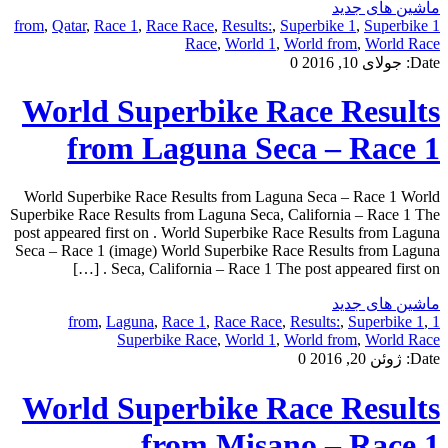
ماشین های جدید
,
Qatar
,
Race 1
,
Race Race
,
Results:
,
Superbike 1
,
Superbike
1 from
Race
,
World 1
,
World from
,
World Race
Date:
جولای 10, 2016
0
World Superbike Race Results
from Laguna Seca – Race 1
World Superbike Race Results from Laguna Seca – Race 1 World
Superbike Race Results from Laguna Seca, California – Race 1 The
post appeared first on . World Superbike Race Results from Laguna
Seca – Race 1 (image) World Superbike Race Results from Laguna
Seca, California – Race 1 The post appeared first on . […]
ماشین های جدید
,
Laguna
,
Race 1
,
Race Race
,
Results:
,
Superbike 1
,
1 from
Superbike Race
,
World 1
,
World from
,
World Race
Date:
ژوئن 20, 2016
0
World Superbike Race Results
from Misano – Race 1