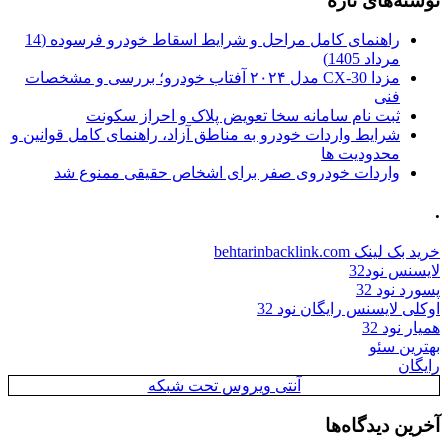
نوشته‌های تازه
راهنمای کامل مراحل و شرایط اسقاط خودرو فرسوده (14
مرداد 1405)
مزدا CX-30 مدل ۲۰۲۴ آفتاب خودرو؛ بررسی و مشخصات
فنی
ثبت نام سامانه سخا تعویض پلاک و احراز سکونت
شرایط واردات خودرو به مناطق آزاد، راهنمای کامل قوانین و
محدودیت ها
واردات خودروی صفر برای اشخاص حقیقی ممنوع شد
.
خرید بک لینک behtarinbacklink.com
لایسنس نود32
پسورد نود 32
اوکلی لایسنس رایگان نود 32
همیار نود 32
بهترین سئو
رایگان
آنتی ویروس تحت شبکه
آخرین دیدگاه‌ها