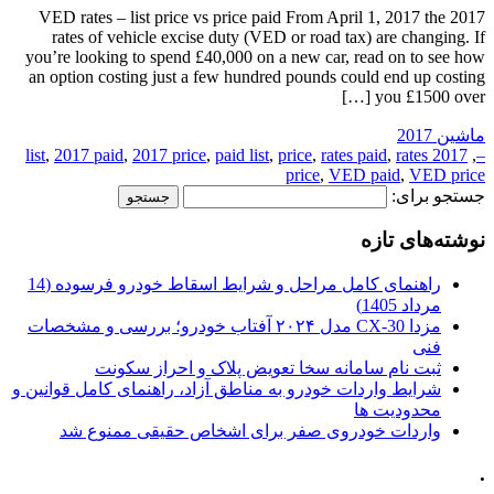
2017 VED rates – list price vs price paid From April 1, 2017 the
rates of vehicle excise duty (VED or road tax) are changing. If
you’re looking to spend £40,000 on a new car, read on to see how
an option costing just a few hundred pounds could end up costing
you £1500 over […]
ماشین 2017
,
2017 paid
,
2017 price
,
paid list
,
price
,
rates paid
,
rates
2017 list
,
–
price
,
VED paid
,
VED price
جستجو برای:
نوشته‌های تازه
راهنمای کامل مراحل و شرایط اسقاط خودرو فرسوده (14
مرداد 1405)
مزدا CX-30 مدل ۲۰۲۴ آفتاب خودرو؛ بررسی و مشخصات
فنی
ثبت نام سامانه سخا تعویض پلاک و احراز سکونت
شرایط واردات خودرو به مناطق آزاد، راهنمای کامل قوانین و
محدودیت ها
واردات خودروی صفر برای اشخاص حقیقی ممنوع شد
.