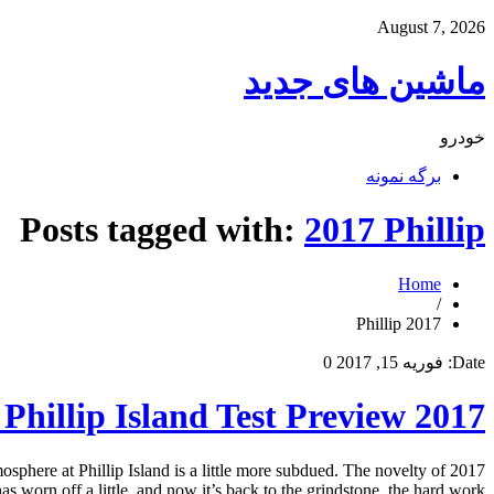
August 7, 2026
ماشین های جدید
خودرو
برگه نمونه
Posts tagged with:
2017 Phillip
Home
/
2017 Phillip
Date:
فوریه 15, 2017
0
2017 MotoGP Phillip Island Test Preview
mosphere at Phillip Island is a little more subdued. The novelty of
s worn off a little, and now it’s back to the grindstone, the hard work […]