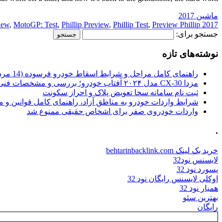
ماشین 2017
iew
,
MotoGP: Test
,
Phillip Preview
,
Phillip Test
,
Preview Phillip
2017 Phillip
جستجو برای:
نوشته‌های تازه
راهنمای کامل مراحل و شرایط اسقاط خودرو فرسوده (14 مرداد 1405)
مزدا CX-30 مدل ۲۰۲۴ آفتاب خودرو؛ بررسی و مشخصات فنی
ثبت نام سامانه سخا تعویض پلاک و احراز سکونت
شرایط واردات خودرو به مناطق آزاد، راهنمای کامل قوانین و 
واردات خودروی صفر برای اشخاص حقیقی ممنوع شد
.
خرید بک لینک behtarinbacklink.com
لایسنس نود32
پسورد نود 32
اوکلی لایسنس رایگان نود 32
همیار نود 32
بهترین سئو
رایگان