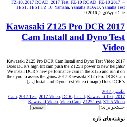
,
2017 ROAD
,
2017 Test
,
FZ-10 ROAD
,
FZ-10
2017 FZ-10
,
–
TEST
,
TEST FZ-10
,
Yamaha
,
Yamaha ROAD
,
Yamaha Test
Date:
جولای 2, 2016
0
2017 Kawasaki Z125 Pro DCR
Cam Install and Dyno Test
Video
2017 Kawasaki Z125 Pro DCR Cam Install and Dyno Test Video
Does DCR’s high-lift cam push the Z125’s power to new heights?
We install DCR’s new performance cam in the Z125 and run it on
the dyno to assess the gains. 2017 Kawasaki Z125 Pro DCR Cam
Install and Dyno Test Video (image) Does DCR’s […]
ماشین 2017
,
2017 Test
,
2017 Video
,
DCR
,
Install
,
Kawasaki Test
,
2017 Cam
Kawasaki Video
,
Video Cam
,
Z125 Test
,
Z125 Video
جستجو برای:
نوشته‌های تازه