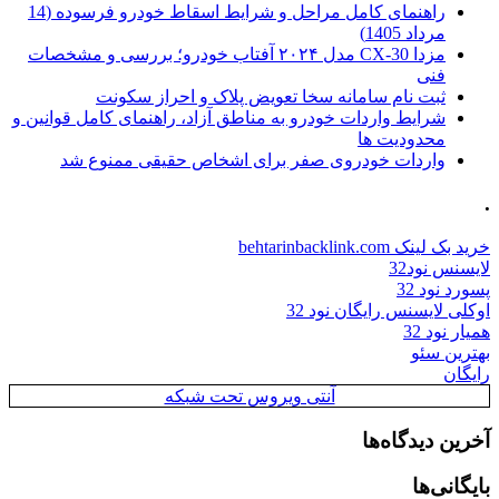
راهنمای کامل مراحل و شرایط اسقاط خودرو فرسوده (14
مرداد 1405)
مزدا CX-30 مدل ۲۰۲۴ آفتاب خودرو؛ بررسی و مشخصات
فنی
ثبت نام سامانه سخا تعویض پلاک و احراز سکونت
شرایط واردات خودرو به مناطق آزاد، راهنمای کامل قوانین و
محدودیت ها
واردات خودروی صفر برای اشخاص حقیقی ممنوع شد
.
خرید بک لینک behtarinbacklink.com
لایسنس نود32
پسورد نود 32
اوکلی لایسنس رایگان نود 32
همیار نود 32
بهترین سئو
رایگان
آنتی ویروس تحت شبکه
آخرین دیدگاه‌ها
بایگانی‌ها