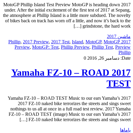
2017 MotoGP Phillip Island Test Preview MotoGP is heading down
under. After the initial excitement of the first test of 2017 at Sepang,
the atmosphere at Phillip Island is a little more subdued. The novelty
of bikes back on track has worn off a little, and now it’s back to the
grindstone, the hard work […]
ماشین 2017
,
2017 Preview
,
2017 Test
,
Island
,
MotoGP
,
MotoGP
2017 Phillip
Preview
,
MotoGP: Test
,
Phillip Preview
,
Phillip Test
,
Preview
Phillip
Date:
دسامبر 26, 2016
0
2017 Yamaha FZ-10 – ROAD
TEST
2017 Yamaha FZ-10 – ROAD TEST Music to our ears Yamaha’s
2017 FZ-10 naked bike terrorizes the streets and sings sweet
nothings to us all at once in a full road test review. 2017 Yamaha
FZ-10 – ROAD TEST (image) Music to our ears Yamaha’s 2017
FZ-10 naked bike terrorizes the streets and sings sweet […]
یاماها