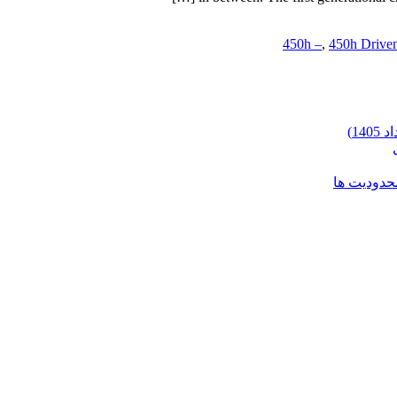
450h –
,
450h Drive
محدودیت ها