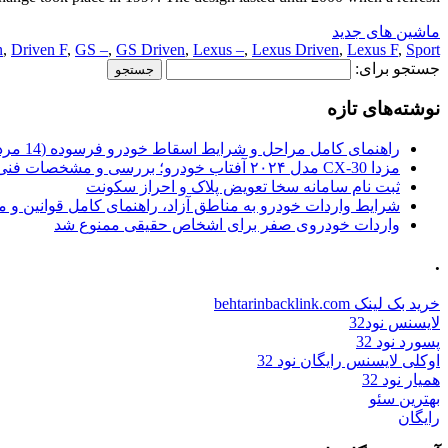
ماشین های جدید
n
,
Driven F
,
GS –
,
GS Driven
,
Lexus –
,
Lexus Driven
,
Lexus F
,
Sport
جستجو برای:
نوشته‌های تازه
راهنمای کامل مراحل و شرایط اسقاط خودرو فرسوده (14 مرداد 1405)
مزدا CX-30 مدل ۲۰۲۴ آفتاب خودرو؛ بررسی و مشخصات فنی
ثبت نام سامانه سخا تعویض پلاک و احراز سکونت
شرایط واردات خودرو به مناطق آزاد، راهنمای کامل قوانین و 
واردات خودروی صفر برای اشخاص حقیقی ممنوع شد
.
خرید بک لینک behtarinbacklink.com
لایسنس نود32
پسورد نود 32
اوکلی لایسنس رایگان نود 32
همیار نود 32
بهترین سئو
رایگان