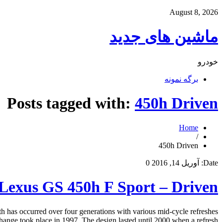
August 8, 2026
ماشین های جدید
خودرو
برگه نمونه
Posts tagged with:
450h Driven
Home
/
450h Driven
Date:
آوریل 14, 2016
0
Lexus GS 450h F Sport – Driven
 has occurred over four generations with various mid-cycle refreshes
hange took place in 1997. The design lasted until 2000 when a refresh […]