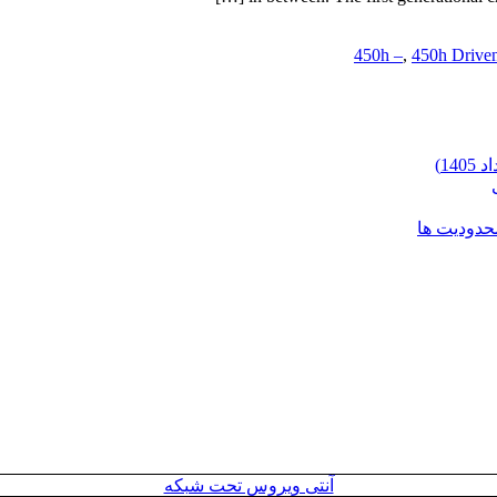
450h –
,
450h Drive
محدودیت ها
آنتی ویروس تحت شبکه