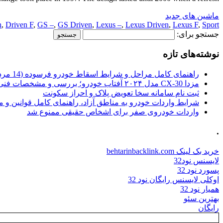
ماشین های جدید
n
,
Driven F
,
GS –
,
GS Driven
,
Lexus –
,
Lexus Driven
,
Lexus F
,
Sport
جستجو برای:
نوشته‌های تازه
راهنمای کامل مراحل و شرایط اسقاط خودرو فرسوده (14 مرداد 1405)
مزدا CX-30 مدل ۲۰۲۴ آفتاب خودرو؛ بررسی و مشخصات فنی
ثبت نام سامانه سخا تعویض پلاک و احراز سکونت
شرایط واردات خودرو به مناطق آزاد، راهنمای کامل قوانین و 
واردات خودروی صفر برای اشخاص حقیقی ممنوع شد
.
خرید بک لینک behtarinbacklink.com
لایسنس نود32
پسورد نود 32
اوکلی لایسنس رایگان نود 32
همیار نود 32
بهترین سئو
رایگان