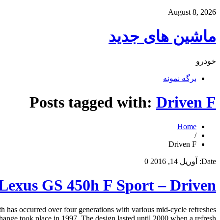
August 8, 2026
ماشین های جدید
خودرو
برگه نمونه
Posts tagged with:
Driven F
Home
/
Driven F
Date:
آوریل 14, 2016
0
Lexus GS 450h F Sport – Driven
 has occurred over four generations with various mid-cycle refreshes
hange took place in 1997. The design lasted until 2000 when a refresh […]