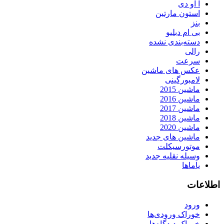
آ او دی
استون مارتین
بنز
بی ام دبلیو
دسته‌بندی نشده
رالی
سرعت
عکس های ماشین
لامبورگینی
ماشین 2015
ماشین 2016
ماشین 2017
ماشین 2018
ماشین 2020
ماشین های جدید
موتورسیکلت
وسیله نقلیه جدید
یاماها
اطلاعات
ورود
خوراک ورودی‌ها
خوراک دیدگاه‌ها