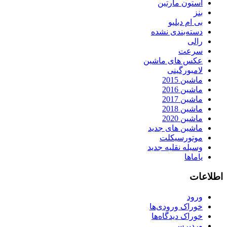
استون مارتین
بنز
بی ام دبلیو
دسته‌بندی نشده
رالی
سرعت
عکس های ماشین
لامبورگینی
ماشین 2015
ماشین 2016
ماشین 2017
ماشین 2018
ماشین 2020
ماشین های جدید
موتورسیکلت
وسیله نقلیه جدید
یاماها
اطلاعات
ورود
خوراک ورودی‌ها
خوراک دیدگاه‌ها
وردپرس