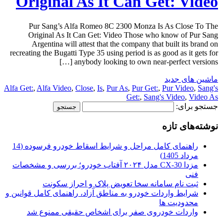
Original As It Can Get: Video
Pur Sang’s Alfa Romeo 8C 2300 Monza Is As Close To The
Original As It Can Get: Video Those who know of Pur Sang
Argentina will attest that the company that built its brand on
recreating the Bugatti Type 35 using period is as good as it gets for
anybody looking to own near-perfect versions […]
ماشین های جدید
Alfa Get:
,
Alfa Video
,
Close
,
Is
,
Pur As
,
Pur Get:
,
Pur Video
,
Sang's
Get:
,
Sang's Video
,
Video As
جستجو برای:
نوشته‌های تازه
راهنمای کامل مراحل و شرایط اسقاط خودرو فرسوده (14
مرداد 1405)
مزدا CX-30 مدل ۲۰۲۴ آفتاب خودرو؛ بررسی و مشخصات
فنی
ثبت نام سامانه سخا تعویض پلاک و احراز سکونت
شرایط واردات خودرو به مناطق آزاد، راهنمای کامل قوانین و
محدودیت ها
واردات خودروی صفر برای اشخاص حقیقی ممنوع شد