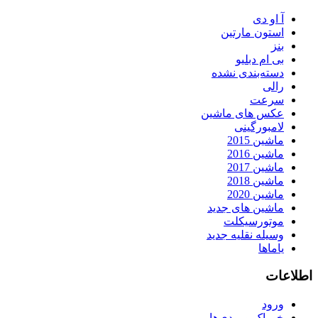
آ او دی
استون مارتین
بنز
بی ام دبلیو
دسته‌بندی نشده
رالی
سرعت
عکس های ماشین
لامبورگینی
ماشین 2015
ماشین 2016
ماشین 2017
ماشین 2018
ماشین 2020
ماشین های جدید
موتورسیکلت
وسیله نقلیه جدید
یاماها
اطلاعات
ورود
خوراک ورودی‌ها