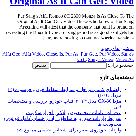
Original As It Can Get: Video
Pur Sang’s Alfa Romeo 8C 2300 Monza Is As Close To The
Original As It Can Get: Video Those who know of Pur Sang
Argentina will attest that the company that built its brand on
recreating the Bugatti Type 35 using period is as good as it gets for
anybody looking to own near-perfect versions […]
ماشین های جدید
Alfa Get:
,
Alfa Video
,
Close
,
Is
,
Pur As
,
Pur Get:
,
Pur Video
,
Sang's
Get:
,
Sang's Video
,
Video As
جستجو برای:
نوشته‌های تازه
راهنمای کامل مراحل و شرایط اسقاط خودرو فرسوده (14
مرداد 1405)
مزدا CX-30 مدل ۲۰۲۴ آفتاب خودرو؛ بررسی و مشخصات
فنی
ثبت نام سامانه سخا تعویض پلاک و احراز سکونت
شرایط واردات خودرو به مناطق آزاد، راهنمای کامل قوانین و
محدودیت ها
واردات خودروی صفر برای اشخاص حقیقی ممنوع شد