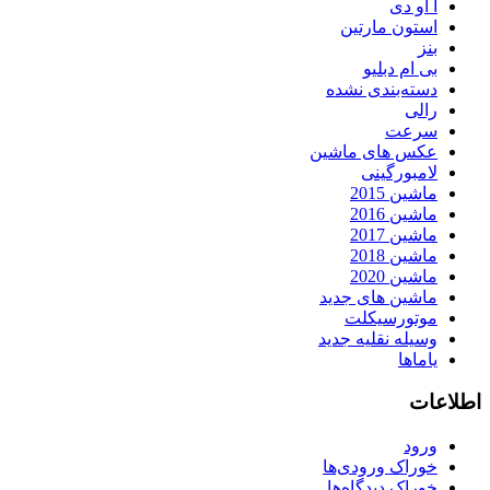
آ او دی
استون مارتین
بنز
بی ام دبلیو
دسته‌بندی نشده
رالی
سرعت
عکس های ماشین
لامبورگینی
ماشین 2015
ماشین 2016
ماشین 2017
ماشین 2018
ماشین 2020
ماشین های جدید
موتورسیکلت
وسیله نقلیه جدید
یاماها
اطلاعات
ورود
خوراک ورودی‌ها
خوراک دیدگاه‌ها