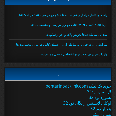
راهنمای کامل مراحل و شرایط اسقاط خودرو فرسوده (14 مرداد 1405)
مزدا CX-30 مدل ۲۰۲۴ آفتاب خودرو؛ بررسی و مشخصات فنی
ثبت نام سامانه سخا تعویض پلاک و احراز سکونت
شرایط واردات خودرو به مناطق آزاد، راهنمای کامل قوانین و محدودیت ها
واردات خودروی صفر برای اشخاص حقیقی ممنوع شد
.
خرید بک لینک behtarinbacklink.com
لایسنس نود32
پسورد نود 32
اوکلی لایسنس رایگان نود 32
همیار نود 32
بهترین سئو