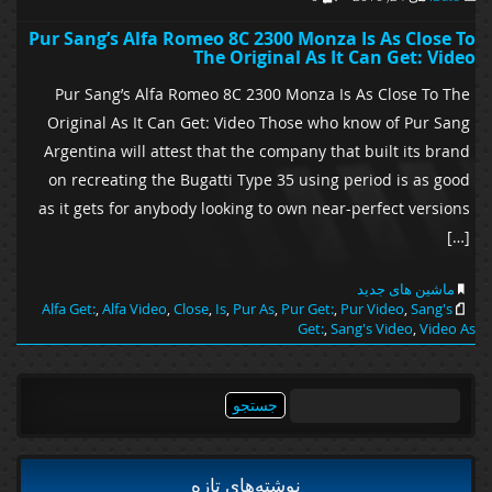
Pur Sang’s Alfa Romeo 8C 2300 Monza Is As Close To
The Original As It Can Get: Video
Pur Sang’s Alfa Romeo 8C 2300 Monza Is As Close To The
Original As It Can Get: Video Those who know of Pur Sang
Argentina will attest that the company that built its brand
on recreating the Bugatti Type 35 using period is as good
as it gets for anybody looking to own near-perfect versions
[…]
ماشین های جدید
Alfa Get:
,
Alfa Video
,
Close
,
Is
,
Pur As
,
Pur Get:
,
Pur Video
,
Sang's
Get:
,
Sang's Video
,
Video As
جستجو
برای:
نوشته‌های تازه