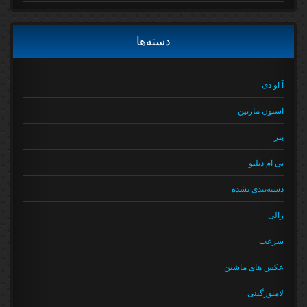
دسته‌ها
آ او دی
استون مارتین
بنز
بی ام دبلیو
دسته‌بندی نشده
رالی
سرعت
عکس های ماشین
لامبورگینی