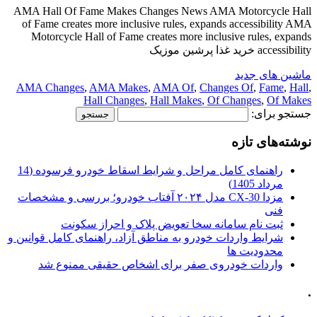
AMA Hall Of Fame Makes Changes News AMA Motorcycle Hall
of Fame creates more inclusive rules, expands accessibility AMA
Motorcycle Hall of Fame creates more inclusive rules, expands
accessibility خرید غذا پرشین موزیک
ماشین های جدید
AMA Changes
,
AMA Makes
,
AMA Of
,
Changes Of
,
Fame
,
Hall
,
Hall Changes
,
Hall Makes
,
Of Changes
,
Of Makes
جستجو برای:
نوشته‌های تازه
راهنمای کامل مراحل و شرایط اسقاط خودرو فرسوده (14
مرداد 1405)
مزدا CX-30 مدل ۲۰۲۴ آفتاب خودرو؛ بررسی و مشخصات
فنی
ثبت نام سامانه سخا تعویض پلاک و احراز سکونت
شرایط واردات خودرو به مناطق آزاد، راهنمای کامل قوانین و
محدودیت ها
واردات خودروی صفر برای اشخاص حقیقی ممنوع شد
.