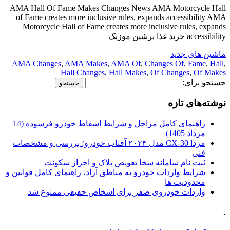
AMA Hall Of Fame Makes Changes News AMA Motorcycle Hall
of Fame creates more inclusive rules, expands accessibility AMA
Motorcycle Hall of Fame creates more inclusive rules, expands
accessibility خرید غذا پرشین موزیک
ماشین های جدید
AMA Changes
,
AMA Makes
,
AMA Of
,
Changes Of
,
Fame
,
Hall
,
Hall Changes
,
Hall Makes
,
Of Changes
,
Of Makes
جستجو برای:
نوشته‌های تازه
راهنمای کامل مراحل و شرایط اسقاط خودرو فرسوده (14
مرداد 1405)
مزدا CX-30 مدل ۲۰۲۴ آفتاب خودرو؛ بررسی و مشخصات
فنی
ثبت نام سامانه سخا تعویض پلاک و احراز سکونت
شرایط واردات خودرو به مناطق آزاد، راهنمای کامل قوانین و
محدودیت ها
واردات خودروی صفر برای اشخاص حقیقی ممنوع شد
.