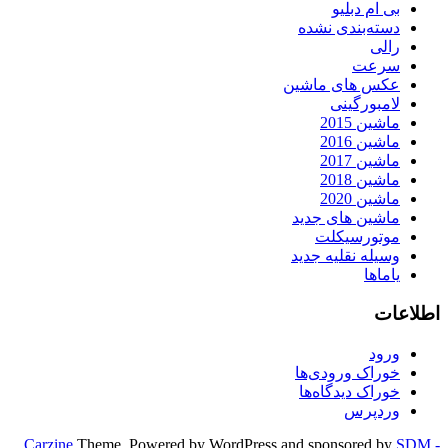
بی ام دبلیو
دسته‌بندی نشده
رالی
سرعت
عکس های ماشین
لامبورگینی
ماشین 2015
ماشین 2016
ماشین 2017
ماشین 2018
ماشین 2020
ماشین های جدید
موتورسیکلت
وسیله نقلیه جدید
یاماها
اطلاعات
ورود
خوراک ورودی‌ها
خوراک دیدگاه‌ها
وردپرس
Carzine
Theme, Powered by WordPress and sponsored by
SDM -