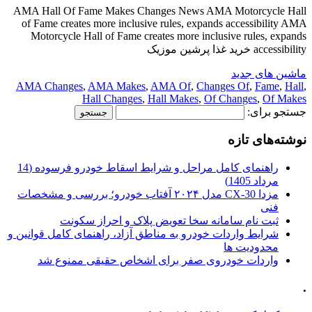
AMA Hall Of Fame Makes Changes News AMA Motorcycle Hall
of Fame creates more inclusive rules, expands accessibility AMA
Motorcycle Hall of Fame creates more inclusive rules, expands
accessibility خرید غذا پرشین موزیک
ماشین های جدید
AMA Changes
,
AMA Makes
,
AMA Of
,
Changes Of
,
Fame
,
Hall
,
Hall Changes
,
Hall Makes
,
Of Changes
,
Of Makes
جستجو برای:
نوشته‌های تازه
راهنمای کامل مراحل و شرایط اسقاط خودرو فرسوده (14
مرداد 1405)
مزدا CX-30 مدل ۲۰۲۴ آفتاب خودرو؛ بررسی و مشخصات
فنی
ثبت نام سامانه سخا تعویض پلاک و احراز سکونت
شرایط واردات خودرو به مناطق آزاد، راهنمای کامل قوانین و
محدودیت ها
واردات خودروی صفر برای اشخاص حقیقی ممنوع شد
.