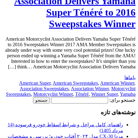
Association Delivers Yamaha
Super Ténéré to 2016
Sweepstakes Winner
American Motorcyclist Association Delivers Yamaha Super Ténéré
to 2016 Sweepstakes Winner 2017 AMA Member Sweepstakes is
already under way with some very cool potential prizes! One lucky
person ended up winning a Yamaha Super Ténéré from the AMA!
Interested in how to enter the sweepstakes? It’s simpler than you
think… American Motorcyclist Association Delivers Yamaha […]
یاماها
American Super
,
American Sweepstakes
,
American Winner
,
Association Sweepstakes
,
Association Winner
,
Motorcyclist
Sweepstakes
,
Motorcyclist Winner
,
Ténéré
,
Winner Super
,
Yamaha
جستجو برای:
نوشته‌های تازه
راهنمای کامل مراحل و شرایط اسقاط خودرو فرسوده (14
مرداد 1405)
مزدا CX-30 مدل ۲۰۲۴ آفتاب خودرو؛ بررسی و مشخصات