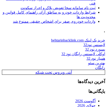
فنی
ثبت نام سامانه سخا تعویض پلاک و احراز سکونت
شرایط واردات خودرو به مناطق آزاد، راهنمای کامل قوانین و
محدودیت ها
واردات خودروی صفر برای اشخاص حقیقی ممنوع شد
.
خرید بک لینک behtarinbacklink.com
لایسنس نود32
پسورد نود 32
اوکلی لایسنس رایگان نود 32
همیار نود 32
بهترین سئو
رایگان
آنتی ویروس تحت شبکه
آخرین دیدگاه‌ها
بایگانی‌ها
آگوست 2026
جولای 2026