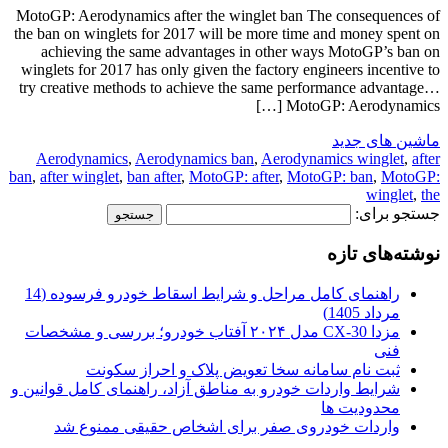
MotoGP: Aerodynamics after the winglet ban The consequences of
the ban on winglets for 2017 will be more time and money spent on
achieving the same advantages in other ways MotoGP’s ban on
winglets for 2017 has only given the factory engineers incentive to
try creative methods to achieve the same performance advantage…
MotoGP: Aerodynamics […]
ماشین های جدید
Aerodynamics
,
Aerodynamics ban
,
Aerodynamics winglet
,
after
ban
,
after winglet
,
ban after
,
MotoGP: after
,
MotoGP: ban
,
MotoGP:
winglet
,
the
جستجو برای:
نوشته‌های تازه
راهنمای کامل مراحل و شرایط اسقاط خودرو فرسوده (14
مرداد 1405)
مزدا CX-30 مدل ۲۰۲۴ آفتاب خودرو؛ بررسی و مشخصات
فنی
ثبت نام سامانه سخا تعویض پلاک و احراز سکونت
شرایط واردات خودرو به مناطق آزاد، راهنمای کامل قوانین و
محدودیت ها
واردات خودروی صفر برای اشخاص حقیقی ممنوع شد