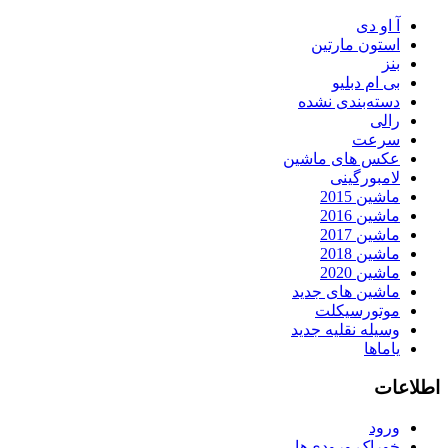
آ او دی
استون مارتین
بنز
بی ام دبلیو
دسته‌بندی نشده
رالی
سرعت
عکس های ماشین
لامبورگینی
ماشین 2015
ماشین 2016
ماشین 2017
ماشین 2018
ماشین 2020
ماشین های جدید
موتورسیکلت
وسیله نقلیه جدید
یاماها
اطلاعات
ورود
خوراک ورودی‌ها