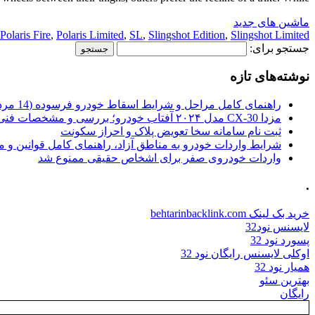
ماشین های جدید
Polaris Fire
,
Polaris Limited
,
SL
,
Slingshot Edition
,
Slingshot Limited
جستجو برای:
نوشته‌های تازه
راهنمای کامل مراحل و شرایط اسقاط خودرو فرسوده (14 مرداد 1405)
مزدا CX-30 مدل ۲۰۲۴ آفتاب خودرو؛ بررسی و مشخصات فنی
ثبت نام سامانه سخا تعویض پلاک و احراز سکونت
شرایط واردات خودرو به مناطق آزاد، راهنمای کامل قوانین و 
واردات خودروی صفر برای اشخاص حقیقی ممنوع شد
.
خرید بک لینک behtarinbacklink.com
لایسنس نود32
پسورد نود 32
اوکلی لایسنس رایگان نود 32
همیار نود 32
بهترین سئو
رایگان