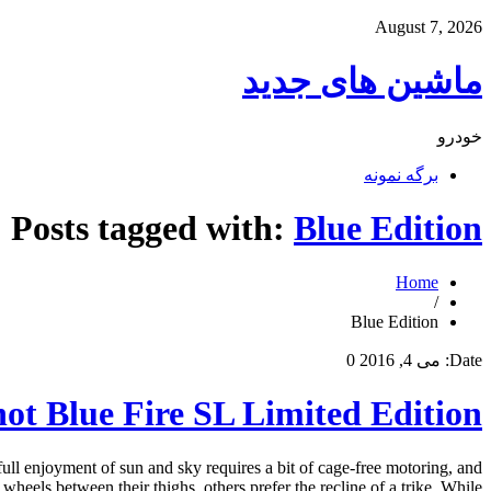
August 7, 2026
ماشین های جدید
خودرو
برگه نمونه
Posts tagged with:
Blue Edition
Home
/
Blue Edition
Date:
می 4, 2016
0
hot Blue Fire SL Limited Edition
full enjoyment of sun and sky requires a bit of cage-free motoring, and
heels between their thighs, others prefer the recline of a trike. While […]