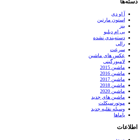
دسته‌ها
آ او دی
استون مارتین
بنز
بی ام دبلیو
دسته‌بندی نشده
رالی
سرعت
عکس های ماشین
لامبورگینی
ماشین 2015
ماشین 2016
ماشین 2017
ماشین 2018
ماشین 2020
ماشین های جدید
موتورسیکلت
وسیله نقلیه جدید
یاماها
اطلاعات
ورود