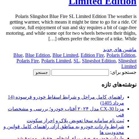
Limited Edition
Polaris Slingshot Blue Fire SL Limited Edition The weather is
getting warmer, which means it might be time to go for a ride. Of
course, full enjoyment of sun and sky requires a bit of cage-free
motoring, and while some opt for two wheels between their thighs,
others prefer the recline of a trike. While […]
ماشین های جدید
Blue
,
Blue Edition
,
Blue Limited
,
Edition Fire
,
Polaris Edition
,
Polaris Fire
,
Polaris Limited
,
SL
,
Slingshot Edition
,
Slingshot
Limited
جستجو برای:
نوشته‌های تازه
راهنمای کامل مراحل و شرایط اسقاط خودرو فرسوده (14
مرداد 1405)
مزدا CX-30 مدل ۲۰۲۴ آفتاب خودرو؛ بررسی و مشخصات
فنی
ثبت نام سامانه سخا تعویض پلاک و احراز سکونت
شرایط واردات خودرو به مناطق آزاد، راهنمای کامل قوانین و
محدودیت ها
واردات خودروی صفر برای اشخاص حقیقی ممنوع شد