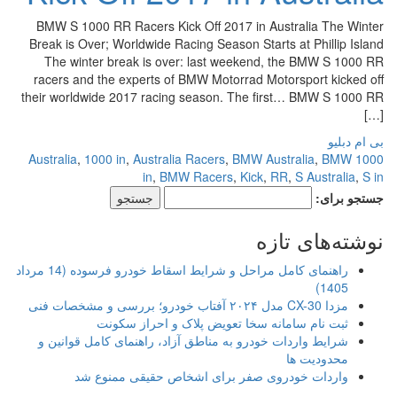
BMW S 1000 RR Racers Kick Off 2017 in Australia The Winter
Break is Over; Worldwide Racing Season Starts at Phillip Island
The winter break is over: last weekend, the BMW S 1000 RR
racers and the experts of BMW Motorrad Motorsport kicked off
their worldwide 2017 racing season. The first… BMW S 1000 RR
[…]
بی ام دبلیو
,
1000 in
,
Australia Racers
,
BMW Australia
,
BMW
1000 Australia
in
,
BMW Racers
,
Kick
,
RR
,
S Australia
,
S in
جستجو برای:
نوشته‌های تازه
راهنمای کامل مراحل و شرایط اسقاط خودرو فرسوده (14 مرداد
1405)
مزدا CX-30 مدل ۲۰۲۴ آفتاب خودرو؛ بررسی و مشخصات فنی
ثبت نام سامانه سخا تعویض پلاک و احراز سکونت
شرایط واردات خودرو به مناطق آزاد، راهنمای کامل قوانین و
محدودیت ها
واردات خودروی صفر برای اشخاص حقیقی ممنوع شد