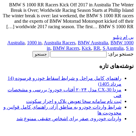
BMW S 1000 RR Racers Kick Off 2017 in Australia The Winter
Break is Over; Worldwide Racing Season Starts at Phillip Island
The winter break is over: last weekend, the BMW S 1000 RR racers
and the experts of BMW Motorrad Motorsport kicked off their
worldwide 2017 racing season. The first… BMW S 1000 RR […]
بی ام دبلیو
,
1000 in
,
Australia Racers
,
BMW Australia
,
BMW
1000 Australia
in
,
BMW Racers
,
Kick
,
RR
,
S Australia
,
S in
جستجو برای:
نوشته‌های تازه
راهنمای کامل مراحل و شرایط اسقاط خودرو فرسوده (14
مرداد 1405)
مزدا CX-30 مدل ۲۰۲۴ آفتاب خودرو؛ بررسی و مشخصات
فنی
ثبت نام سامانه سخا تعویض پلاک و احراز سکونت
شرایط واردات خودرو به مناطق آزاد، راهنمای کامل قوانین و
محدودیت ها
واردات خودروی صفر برای اشخاص حقیقی ممنوع شد
.